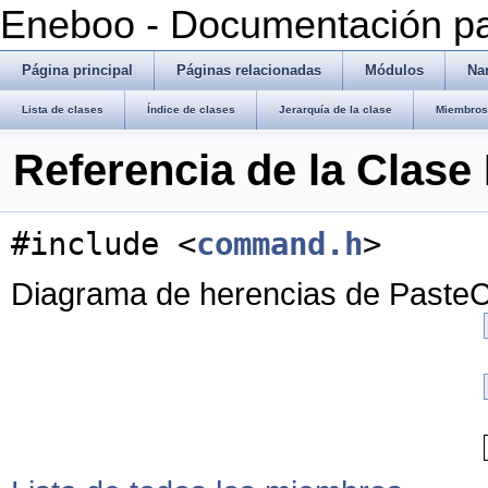
Eneboo - Documentación pa
Página principal
Páginas relacionadas
Módulos
Na
Lista de clases
Índice de clases
Jerarquía de la clase
Miembros 
Referencia de la Cla
#include <
command.h
>
Diagrama de herencias de Past