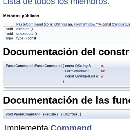
Lista de todos los miembros.
Métodos públicos
PasteCommand
(const
QString
&n,
FormWindow
*fw, const
QWidgetLis
void
execute
()
void
unexecute
()
Type
type
() const
Documentación del constru
PasteCommand::PasteCommand
(
const
QString
&
n
,
FormWindow
*
fw
,
const
QWidgetList
&
w
)
Documentación de las fu
void PasteCommand::execute
(
)
[virtual]
Implementa
Command
.