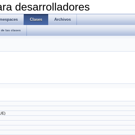
ra desarrolladores
mespaces
Clases
Archivos
de las clases
UE)