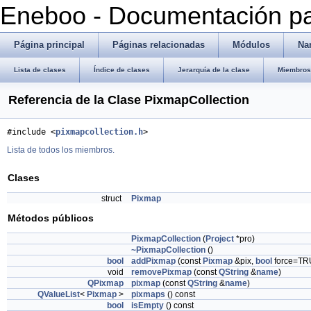
Eneboo - Documentación pa
Página principal
Páginas relacionadas
Módulos
Na
Lista de clases
Índice de clases
Jerarquía de la clase
Miembros 
Referencia de la Clase PixmapCollection
#include <
pixmapcollection.h
>
Lista de todos los miembros.
Clases
struct
Pixmap
Métodos públicos
PixmapCollection
(
Project
*pro)
~PixmapCollection
()
bool
addPixmap
(const
Pixmap
&pix,
bool
force=TR
void
removePixmap
(const
QString
&
name
)
QPixmap
pixmap
(const
QString
&
name
)
QValueList
<
Pixmap
>
pixmaps
() const
bool
isEmpty
() const