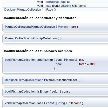
void
setActive
(
bool
b
)
void
load
(const
QString
&filename)
DesignerPixmapCollection
*
iFace
()
Documentación del constructor y destructor
PixmapCollection::PixmapCollection
(
Project
*
pro
)
PixmapCollection::~PixmapCollection
(
)
Documentación de las funciones miembro
bool
PixmapCollection::addPixmap
(
const
Pixmap
&
pix
,
bool
force
=
TRUE
)
DesignerPixmapCollection
* PixmapCollection::iFace
(
)
bool
PixmapCollection::isEmpty
(
void
)
const
void PixmapCollection::load
(
const
QString
&
filename
)