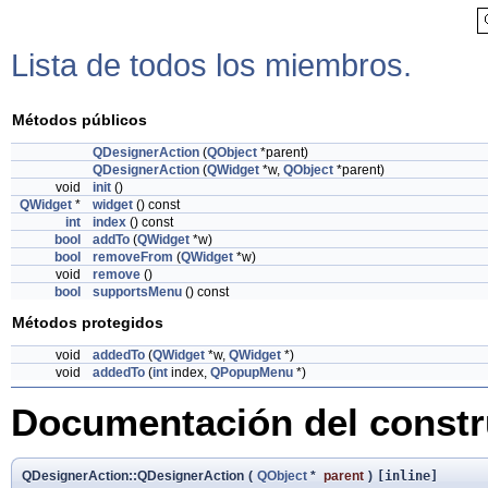
Lista de todos los miembros.
Métodos públicos
QDesignerAction
(
QObject
*parent)
QDesignerAction
(
QWidget
*w,
QObject
*parent)
void
init
()
QWidget
*
widget
() const
int
index
() const
bool
addTo
(
QWidget
*w)
bool
removeFrom
(
QWidget
*w)
void
remove
()
bool
supportsMenu
() const
Métodos protegidos
void
addedTo
(
QWidget
*w,
QWidget
*)
void
addedTo
(
int
index,
QPopupMenu
*)
Documentación del constru
QDesignerAction::QDesignerAction
(
QObject
*
parent
)
[inline]