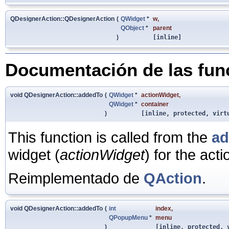
QDesignerAction::QDesignerAction
(
QWidget
*
w
,
QObject
*
parent
)
[inline]
Documentación de las fu
void QDesignerAction::addedTo
(
QWidget
*
actionWidget
,
QWidget
*
container
)
[inline, protected, virt
This function is called from the
ad
widget (
actionWidget
) for the acti
Reimplementado de
QAction
.
void QDesignerAction::addedTo
(
int
index
,
QPopupMenu
*
menu
)
[inline, protected, 