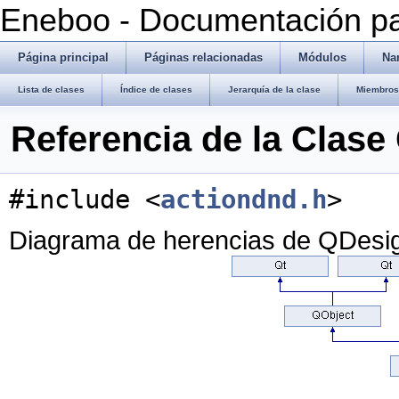
Eneboo - Documentación pa
Página principal
Páginas relacionadas
Módulos
Na
Lista de clases
Índice de clases
Jerarquía de la clase
Miembros 
Referencia de la Clas
#include <
actiondnd.h
>
Diagrama de herencias de QDesi