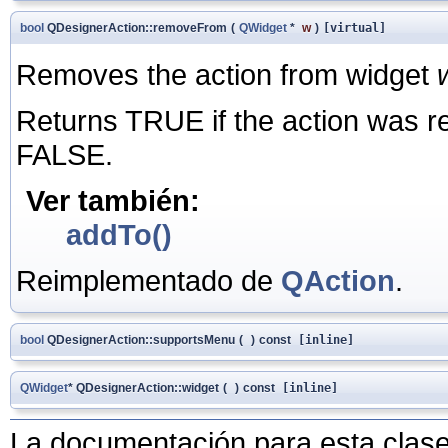
bool
QDesignerAction::removeFrom
(
QWidget
*
w
)
[virtual]
Removes the action from widget
Returns TRUE if the action was r
FALSE.
Ver también:
addTo()
Reimplementado de
QAction
.
bool
QDesignerAction::supportsMenu
(
)
const
[inline]
QWidget
* QDesignerAction::widget
(
)
const
[inline]
La documentación para esta clase 