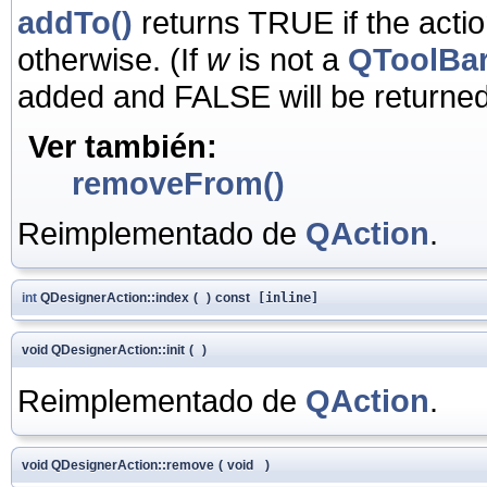
addTo()
returns TRUE if the act
otherwise. (If
w
is not a
QToolBa
added and FALSE will be returned
Ver también:
removeFrom()
Reimplementado de
QAction
.
int
QDesignerAction::index
(
)
const
[inline]
void QDesignerAction::init
(
)
Reimplementado de
QAction
.
void QDesignerAction::remove
(
void
)