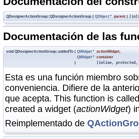
Documentación del constru
QDesignerActionGroup::QDesignerActionGroup
(
QObject
*
parent
)
[inl
Documentación de las fu
void QDesignerActionGroup::addedTo
(
QWidget
*
actionWidget
,
QWidget
*
container
)
[inline, protected,
Esta es una función miembro sob
conveniencia. Difiere de la anter
que acepta. This function is calle
created a widget (
actionWidget
) i
Reimplementado de
QActionGr