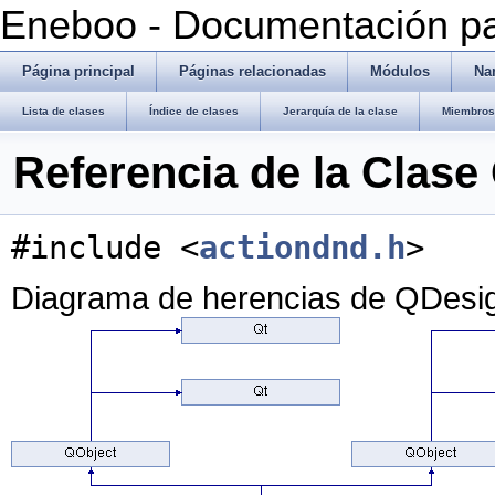
Eneboo - Documentación pa
Página principal
Páginas relacionadas
Módulos
Na
Lista de clases
Índice de clases
Jerarquía de la clase
Miembros 
Referencia de la Clas
#include <
actiondnd.h
>
Diagrama de herencias de QDesi