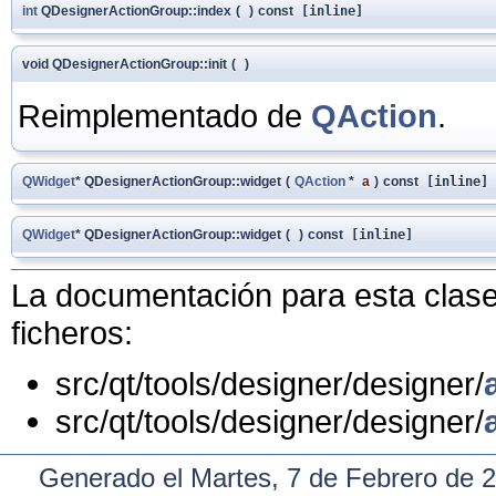
int
QDesignerActionGroup::index
(
)
const
[inline]
void QDesignerActionGroup::init
(
)
Reimplementado de
QAction
.
QWidget
* QDesignerActionGroup::widget
(
QAction
*
a
)
const
[inline]
QWidget
* QDesignerActionGroup::widget
(
)
const
[inline]
La documentación para esta clase 
ficheros:
src/qt/tools/designer/designer/
src/qt/tools/designer/designer/
Generado el Martes, 7 de Febrero de 