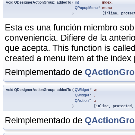
void QDesignerActionGroup::addedTo
(
int
index
,
QPopupMenu
*
menu
)
[inline, protec
Esta es una función miembro sob
conveniencia. Difiere de la anter
que acepta. This function is calle
created a menu item at the index 
Reimplementado de
QActionGr
void QDesignerActionGroup::addedTo
(
QWidget
*
w
,
QWidget
*
,
QAction
*
a
)
[inline, protected,
Reimplementado de
QActionGr