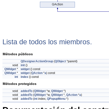
Lista de todos los miembros.
Métodos públicos
QDesignerActionGroup
(
QObject
*parent)
void
init
()
QWidget
*
widget
() const
QWidget
*
widget
(
QAction
*
a
) const
int
index
() const
Métodos protegidos
void
addedTo
(
QWidget
*w,
QWidget
*)
void
addedTo
(
QWidget
*w,
QWidget
*,
QAction
*
a
)
void
addedTo
(
int
index,
QPopupMenu
*)