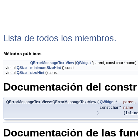
Lista de todos los miembros.
Métodos públicos
QErrorMessageTextView
(
QWidget
*parent, const char *name)
virtual
QSize
minimumSizeHint
() const
virtual
QSize
sizeHint
() const
Documentación del constru
QErrorMessageTextView::QErrorMessageTextView
(
QWidget
*
parent
,
const char *
name
)
[inlin
Documentación de las fu