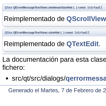
QSize
QErrorMessageTextView::minimumSizeHint
(
)
const
[virtual]
Reimplementado de
QScrollVie
QSize
QErrorMessageTextView::sizeHint
(
)
const
[virtual]
Reimplementado de
QTextEdit
.
La documentación para esta clase 
fichero:
src/qt/src/dialogs/
qerrormess
Generado el Martes, 7 de Febrero de 