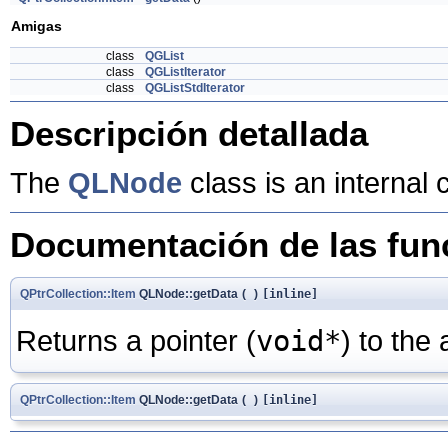
Amigas
class
QGList
class
QGListIterator
class
QGListStdIterator
Descripción detallada
The
QLNode
class is an internal 
Documentación de las fu
QPtrCollection::Item
QLNode::getData
(
)
[inline]
Returns a pointer (
void*
) to the 
QPtrCollection::Item
QLNode::getData
(
)
[inline]