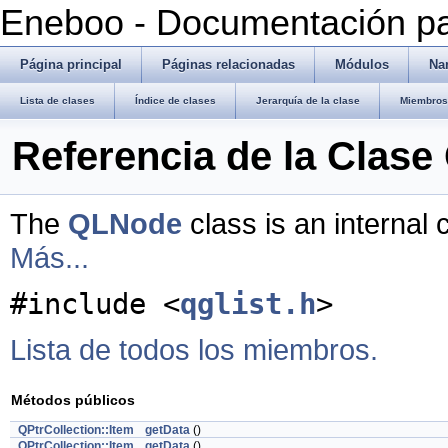
Eneboo - Documentación pa
Página principal
Páginas relacionadas
Módulos
Na
Lista de clases
Índice de clases
Jerarquía de la clase
Miembros 
Referencia de la Clas
The
QLNode
class is an internal 
Más...
#include <
qglist.h
>
Lista de todos los miembros.
Métodos públicos
QPtrCollection::Item
getData
()
QPtrCollection::Item
getData
()