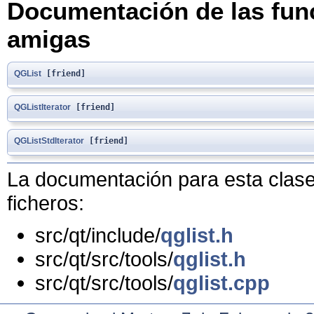
Documentación de las func
amigas
QGList
[friend]
QGListIterator
[friend]
QGListStdIterator
[friend]
La documentación para esta clase 
ficheros:
src/qt/include/
qglist.h
src/qt/src/tools/
qglist.h
src/qt/src/tools/
qglist.cpp