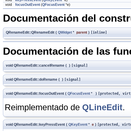
void
keyPressEvent
(
QKeyEvent
*e)
void
focusOutEvent
(
QFocusEvent
*e)
Documentación del constru
QRenameEdit::QRenameEdit
(
QWidget
*
parent
)
[inline]
Documentación de las fu
void QRenameEdit::cancelRename
(
)
[signal]
void QRenameEdit::doRename
(
)
[signal]
void QRenameEdit::focusOutEvent
(
QFocusEvent
*
)
[protected, virt
Reimplementado de
QLineEdit
.
void QRenameEdit::keyPressEvent
(
QKeyEvent
*
e
)
[protected, virt