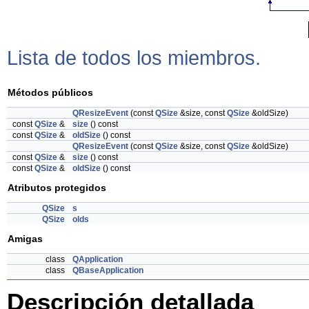
Lista de todos los miembros.
Métodos públicos
QResizeEvent
(const
QSize
&size, const
QSize
&oldSize)
const
QSize
&
size
() const
const
QSize
&
oldSize
() const
QResizeEvent
(const
QSize
&size, const
QSize
&oldSize)
const
QSize
&
size
() const
const
QSize
&
oldSize
() const
Atributos protegidos
QSize
s
QSize
olds
Amigas
class
QApplication
class
QBaseApplication
Descripción detallada