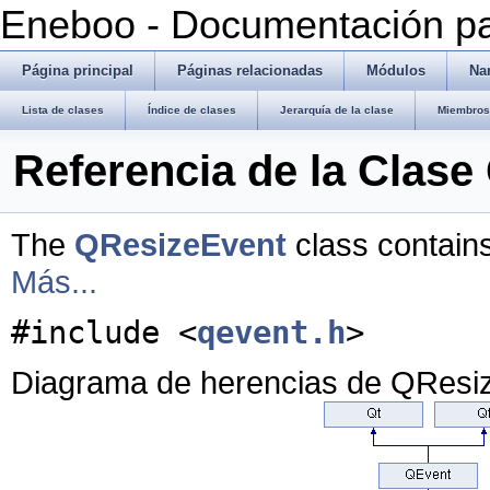
Eneboo - Documentación pa
Página principal
Páginas relacionadas
Módulos
Na
Lista de clases
Índice de clases
Jerarquía de la clase
Miembros 
Referencia de la Clas
The
QResizeEvent
class contains
Más...
#include <
qevent.h
>
Diagrama de herencias de QResi