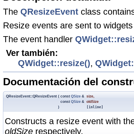
The
QResizeEvent
class contains
Resize events are sent to widgets
The event handler
QWidget::resi
Ver también:
QWidget::resize()
,
QWidget:
Documentación del constru
QResizeEvent::QResizeEvent
(
const
QSize
&
size
,
const
QSize
&
oldSize
)
[inline]
Constructs a resize event with th
oldSize
respectively.