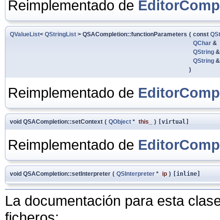
Reimplementado de
EditorComp
QValueList
<
QStringList
> QSACompletion::functionParameters
(
const
QSt
QChar
&
QString
QString
)
Reimplementado de
EditorComp
void QSACompletion::setContext
(
QObject
*
this_
)
[virtual]
Reimplementado de
EditorComp
void QSACompletion::setInterpreter
(
QSInterpreter
*
ip
)
[inline]
La documentación para esta clase 
ficheros: