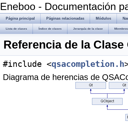
Eneboo - Documentación pa
Página principal
Páginas relacionadas
Módulos
Na
Lista de clases
Índice de clases
Jerarquía de la clase
Miembros 
Referencia de la Clas
#include <
qsacompletion.h
Diagrama de herencias de QSACo