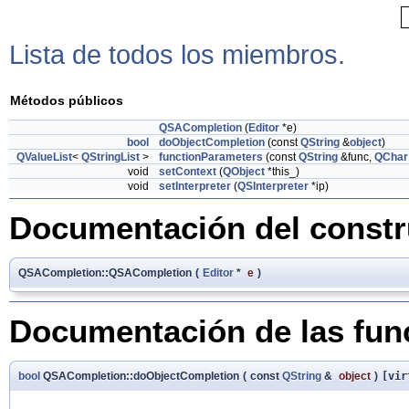
Lista de todos los miembros.
Métodos públicos
QSACompletion
(
Editor
*e)
bool
doObjectCompletion
(const
QString
&
object
)
QValueList
<
QStringList
>
functionParameters
(const
QString
&func,
QChar
void
setContext
(
QObject
*this_)
void
setInterpreter
(
QSInterpreter
*ip)
Documentación del constru
QSACompletion::QSACompletion
(
Editor
*
e
)
Documentación de las fu
bool
QSACompletion::doObjectCompletion
(
const
QString
&
object
)
[vir