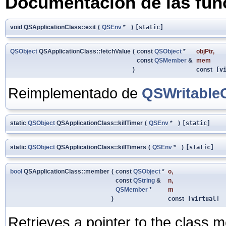
Documentación de las fu
void QSApplicationClass::exit
(
QSEnv
*
)
[static]
QSObject
QSApplicationClass::fetchValue
(
const
QSObject
*
objPtr
,
const
QSMember
&
mem
)
const
[vi
Reimplementado de
QSWritable
static
QSObject
QSApplicationClass::killTimer
(
QSEnv
*
)
[static]
static
QSObject
QSApplicationClass::killTimers
(
QSEnv
*
)
[static]
bool
QSApplicationClass::member
(
const
QSObject
*
o
,
const
QString
&
n
,
QSMember
*
m
)
const
[virtual]
Retrieves a pointer to the class