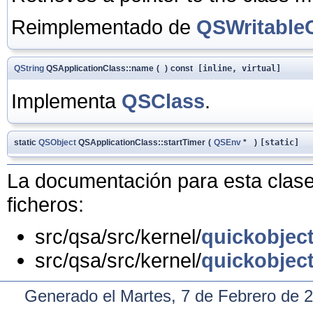
Reimplementado de
QSWritable
QString
QSApplicationClass::name
(
)
const
[inline, virtual]
Implementa
QSClass
.
static
QSObject
QSApplicationClass::startTimer
(
QSEnv
*
)
[static]
La documentación para esta clase 
ficheros:
src/qsa/src/kernel/
quickobjec
src/qsa/src/kernel/
quickobjec
Generado el Martes, 7 de Febrero de 