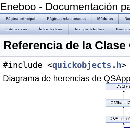
Eneboo - Documentación pa
Página principal
Páginas relacionadas
Módulos
Na
Lista de clases
Índice de clases
Jerarquía de la clase
Miembros 
Referencia de la Clase
#include <
quickobjects.h
>
Diagrama de herencias de QSAppl