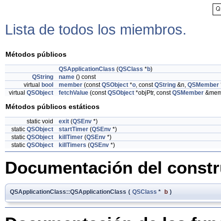
Lista de todos los miembros.
Métodos públicos
QSApplicationClass
(
QSClass
*
b
)
QString
name
() const
virtual
bool
member
(const
QSObject
*
o
, const
QString
&n,
QSMember
virtual
QSObject
fetchValue
(const
QSObject
*objPtr, const
QSMember
&mem)
Métodos públicos estáticos
static void
exit
(
QSEnv
*)
static
QSObject
startTimer
(
QSEnv
*)
static
QSObject
killTimer
(
QSEnv
*)
static
QSObject
killTimers
(
QSEnv
*)
Documentación del constru
QSApplicationClass::QSApplicationClass
(
QSClass
*
b
)