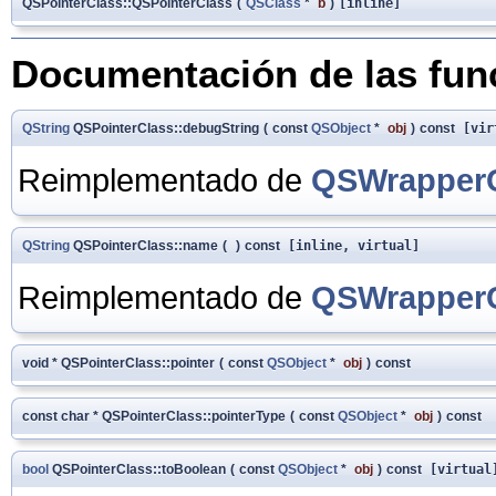
QSPointerClass::QSPointerClass
(
QSClass
*
b
)
[inline]
Documentación de las fu
QString
QSPointerClass::debugString
(
const
QSObject
*
obj
)
const
[vir
Reimplementado de
QSWrapper
QString
QSPointerClass::name
(
)
const
[inline, virtual]
Reimplementado de
QSWrapper
void * QSPointerClass::pointer
(
const
QSObject
*
obj
)
const
const char * QSPointerClass::pointerType
(
const
QSObject
*
obj
)
const
bool
QSPointerClass::toBoolean
(
const
QSObject
*
obj
)
const
[virtual