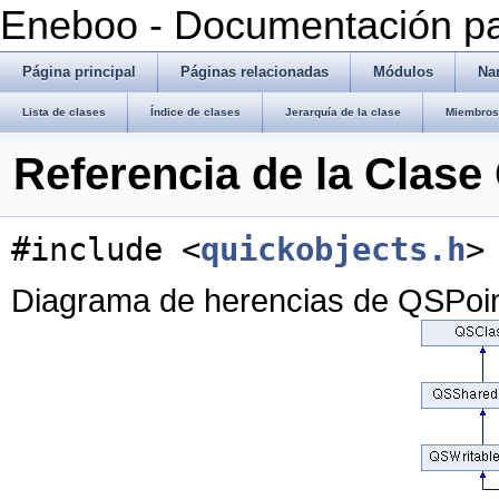
Eneboo - Documentación pa
Página principal
Páginas relacionadas
Módulos
Na
Lista de clases
Índice de clases
Jerarquía de la clase
Miembros 
Referencia de la Clase
#include <
quickobjects.h
>
Diagrama de herencias de QSPoi