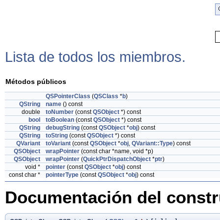
Lista de todos los miembros.
Métodos públicos
QSPointerClass
(
QSClass
*
b
)
QString
name
() const
double
toNumber
(const
QSObject
*) const
bool
toBoolean
(const
QSObject
*) const
QString
debugString
(const
QSObject
*
obj
) const
QString
toString
(const
QSObject
*) const
QVariant
toVariant
(const
QSObject
*
obj
,
QVariant::Type
) const
QSObject
wrapPointer
(const char *name, void *p)
QSObject
wrapPointer
(
QuickPtrDispatchObject
*
ptr
)
void *
pointer
(const
QSObject
*
obj
) const
const char *
pointerType
(const
QSObject
*
obj
) const
Documentación del constru