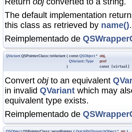
Return
obj
converted to a string.
The default implementation return
this class as retrieved by
name()
.
Reimplementado de
QSWrapper
QVariant
QSPointerClass::toVariant
(
const
QSObject
*
obj
,
QVariant::Type
pref
)
const
[virtual]
Convert
obj
to an equivalent
QVar
in invalid
QVariant
which may also
equivalent type exists.
Reimplementado de
QSWrapper
QSObject
QSPointerClass::wrapPointer
(
QuickPtrDispatchObject
*
ptr
)