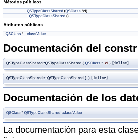
Métodos públicos
QSTypeClassShared
(
QSClass
*cl)
~QSTypeClassShared
()
Atributos públicos
QSClass
*
classValue
Documentación del constru
QSTypeClassShared::QSTypeClassShared
(
QSClass
*
cl
)
[inline]
QSTypeClassShared::~QSTypeClassShared
(
)
[inline]
Documentación de los da
QSClass
*
QSTypeClassShared::classValue
La documentación para esta clase 