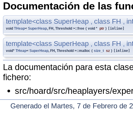
Documentación de las fu
template<class SuperHeap , class FH , in
void
THeap
<
SuperHeap
, FH, Threshold >::free
(
void *
ptr
)
[inline]
template<class SuperHeap , class FH , in
void*
THeap
<
SuperHeap
, FH, Threshold >::malloc
(
size_t
sz
)
[inline]
La documentación para esta clase 
fichero:
src/hoard/src/heaplayers/exper
Generado el Martes, 7 de Febrero de 