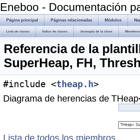
Eneboo - Documentación pa
Página principal
Páginas relacionadas
Módulos
Na
Lista de clases
Índice de clases
Jerarquía de la clase
Miembros 
Referencia de la planti
SuperHeap, FH, Thresh
#include <
theap.h
>
Diagrama de herencias de THeap
Lista de todos los miembros.