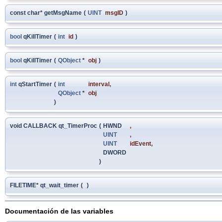
const char* getMsgName
(
UINT
msgID
)
bool
qKillTimer
(
int
id
)
bool
qKillTimer
(
QObject
*
obj
)
int
qStartTimer
(
int
interval
,
QObject
*
obj
)
void CALLBACK qt_TimerProc
(
HWND
,
UINT
,
UINT
idEvent
,
DWORD
)
FILETIME* qt_wait_timer
(
)
Documentación de las variables