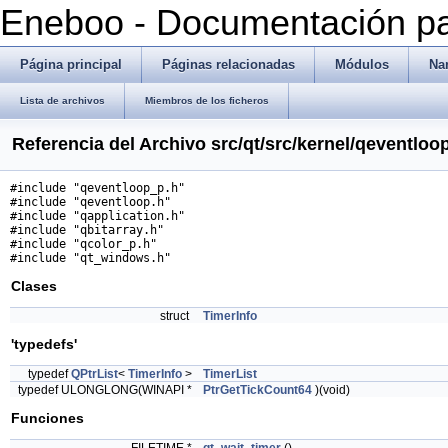
Eneboo - Documentación pa
Página principal
Páginas relacionadas
Módulos
Na
Lista de archivos
Miembros de los ficheros
Referencia del Archivo src/qt/src/kernel/qeventloo
#include "qeventloop_p.h"
#include "qeventloop.h"
#include "qapplication.h"
#include "qbitarray.h"
#include "qcolor_p.h"
#include "qt_windows.h"
Clases
struct
TimerInfo
'typedefs'
typedef
QPtrList
<
TimerInfo
>
TimerList
typedef ULONGLONG(WINAPI *
PtrGetTickCount64
)(void)
Funciones