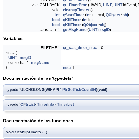
FILETIME *
qt_wait_timer
()
void CALLBACK
qt_TimerProc
(HWND,
UINT
,
UINT
idEvent,
void
cleanupTimers
()
int
qStartTimer
(
int
interval,
QObject
*
obj
)
bool
qKillTimer
(
int
id)
bool
qKillTimer
(
QObject
*
obj
)
const char *
getMsgName
(
UINT
msgID
)
Variables
FILETIME *
qt_wait_timer_max
= 0
struct {
UINT
msgID
const char *
msgName
}
msg
[]
Documentación de los 'typedefs'
typedef ULONGLONG(WINAPI *
PtrGetTickCount64
)(void)
typedef
QPtrList
<
TimerInfo
>
TimerList
Documentación de las funciones
void cleanupTimers
(
)