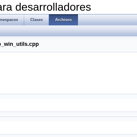
ra desarrolladores
mespaces
Clases
Archivos
p_win_utils.cpp