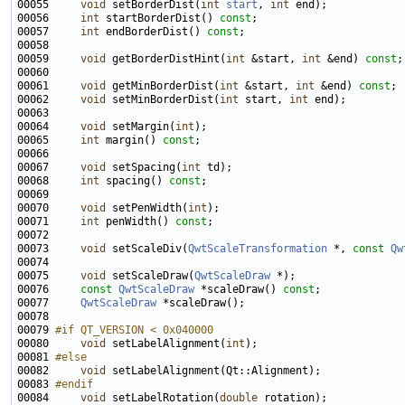
00055     
void
 setBorderDist(
int
start
, 
int
00056     
int
 startBorderDist() 
const
00057     
int
 endBorderDist() 
const
00059     
void
 getBorderDistHint(
int
 &start, 
int
 &end) 
const
00061     
void
 getMinBorderDist(
int
 &start, 
int
 &end) 
const
00062     
void
 setMinBorderDist(
int
 start, 
int
00064     
void
 setMargin(
int
00065     
int
 margin() 
const
00067     
void
 setSpacing(
int
00068     
int
 spacing() 
const
00070     
void
 setPenWidth(
int
00071     
int
 penWidth() 
const
00073     
void
 setScaleDiv(
QwtScaleTransformation
 *, 
const
Qw
00075     
void
 setScaleDraw(
QwtScaleDraw
00076     
const
QwtScaleDraw
 *scaleDraw() 
const
00077     
QwtScaleDraw
00079 
#if QT_VERSION < 0x040000
00080 
void
 setLabelAlignment(
int
00081 
#else
00082 
void
00083 
#endif
00084 
void
 setLabelRotation(
double