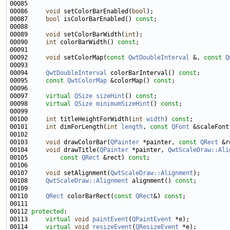
00086     
void
 setColorBarEnabled(
bool
00087     
bool
 isColorBarEnabled() 
const
00089     
void
 setColorBarWidth(
int
00090     
int
 colorBarWidth() 
const
00092     
void
 setColorMap(
const
QwtDoubleInterval
 &, 
const
Q
00094     
QwtDoubleInterval
 colorBarInterval() 
const
00095     
const
QwtColorMap
 &colorMap() 
const
00097     
virtual
QSize
sizeHint
() 
const
00098     
virtual
QSize
minimumSizeHint
() 
const
00100     
int
 titleHeightForWidth(
int
width
) 
const
00101     
int
 dimForLength(
int
length
, 
const
QFont
 &scaleFont
00103     
void
 drawColorBar(
QPainter
 *painter, 
const
QRect
 &r
00104     
void
 drawTitle(
QPainter
 *painter, 
QwtScaleDraw::Ali
00105         
const
QRect
 &rect) 
const
00107     
void
 setAlignment(
QwtScaleDraw::Alignment
00108     
QwtScaleDraw::Alignment
 alignment() 
const
00110     
QRect
 colorBarRect(
const
QRect
&) 
const
00112 
protected
00113     
virtual
void
paintEvent
(
QPaintEvent
00114     
virtual
void
resizeEvent
(
QResizeEvent