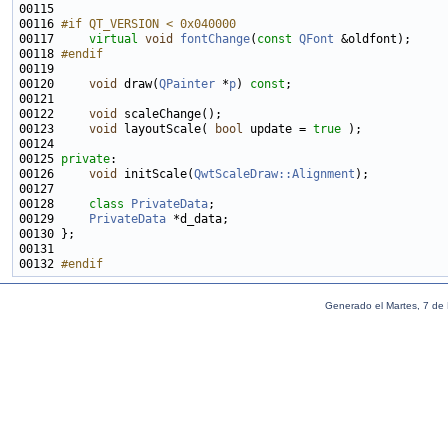
00116 
#if QT_VERSION < 0x040000
00117 
virtual
void
fontChange
(
const
QFont
00118 
#endif
00119 
00120     
void
 draw(
QPainter
 *
p
) 
const
00122     
void
00123     
void
 layoutScale( 
bool
 update = 
true
00125 
private
00126     
void
 initScale(
QwtScaleDraw::Alignment
00128     
class 
PrivateData
00129     
PrivateData
00132 
#endif
Generado el Martes, 7 de