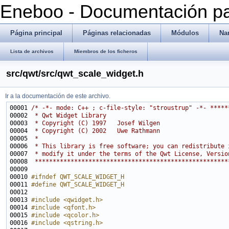
Eneboo - Documentación pa
Página principal
Páginas relacionadas
Módulos
Na
Lista de archivos
Miembros de los ficheros
src/qwt/src/qwt_scale_widget.h
Ir a la documentación de este archivo.
00001 
/* -*- mode: C++ ; c-file-style: "stroustrup" -*- *****
00002 
 * Qwt Widget Library
00003 
 * Copyright (C) 1997   Josef Wilgen
00004 
 * Copyright (C) 2002   Uwe Rathmann
00005 
 *
00006 
 * This library is free software; you can redistribute 
00007 
 * modify it under the terms of the Qwt License, Versio
00008 
 ******************************************************
00010 
#ifndef QWT_SCALE_WIDGET_H
00011 
#define QWT_SCALE_WIDGET_H
00012 
00013 
#include <qwidget.h>
00014 
#include <qfont.h>
00015 
#include <qcolor.h>
00016 
#include <qstring.h>