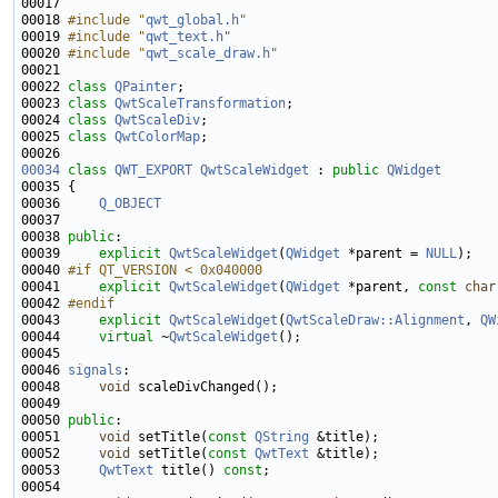
00018 
#include "
qwt_global.h
"
00019 
#include "
qwt_text.h
"
00020 
#include "
qwt_scale_draw.h
"
00022 
class 
QPainter
00023 
class 
QwtScaleTransformation
00024 
class 
QwtScaleDiv
00025 
class 
QwtColorMap
00034
class 
QWT_EXPORT
QwtScaleWidget
 : 
public
QWidget
00036     
Q_OBJECT
00038 
public
00039     
explicit
QwtScaleWidget
(
QWidget
 *parent = 
NULL
00040 
#if QT_VERSION < 0x040000
00041 
explicit
QwtScaleWidget
(
QWidget
 *parent, 
const
char
00042 
#endif
00043 
explicit
QwtScaleWidget
(
QwtScaleDraw::Alignment
, 
QW
00044     
virtual
 ~
QwtScaleWidget
00046 
signals
00048     
void
00050 
public
00051     
void
 setTitle(
const
QString
00052     
void
 setTitle(
const
QwtText
00053     
QwtText
 title() 
const