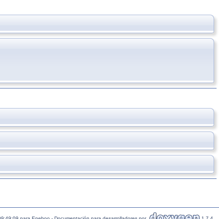
09:49:09 para Eneboo - Documentación para desarrolladores por
1.7.4