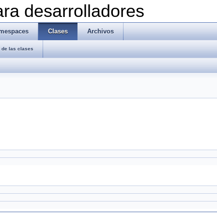
ra desarrolladores
mespaces
Clases
Archivos
de las clases