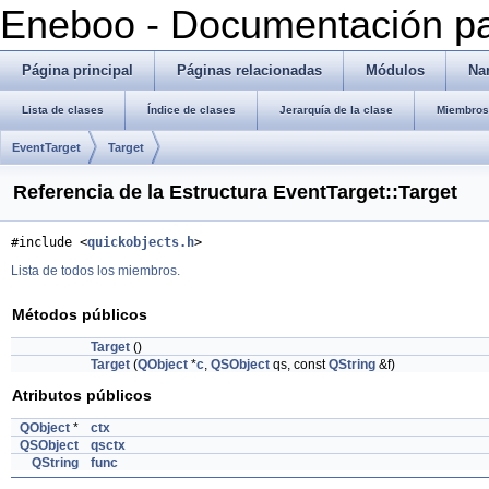
Eneboo - Documentación pa
Página principal
Páginas relacionadas
Módulos
Na
Lista de clases
Índice de clases
Jerarquía de la clase
Miembros 
EventTarget
Target
Referencia de la Estructura EventTarget::Target
#include <
quickobjects.h
>
Lista de todos los miembros.
Métodos públicos
Target
()
Target
(
QObject
*
c
,
QSObject
qs, const
QString
&f)
Atributos públicos
QObject
*
ctx
QSObject
qsctx
QString
func