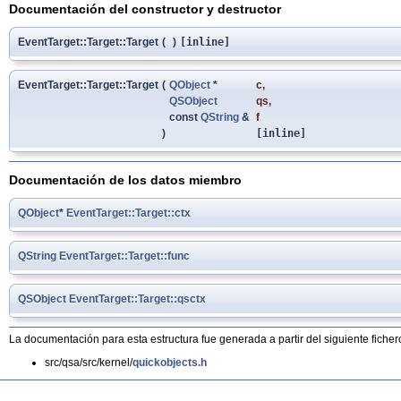
Documentación del constructor y destructor
EventTarget::Target::Target
(
)
[inline]
EventTarget::Target::Target
(
QObject
*
c
,
QSObject
qs
,
const
QString
&
f
)
[inline]
Documentación de los datos miembro
QObject
*
EventTarget::Target::ctx
QString
EventTarget::Target::func
QSObject
EventTarget::Target::qsctx
La documentación para esta estructura fue generada a partir del siguiente ficher
src/qsa/src/kernel/
quickobjects.h