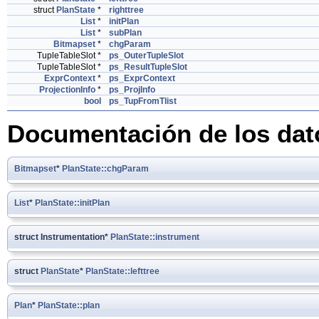
struct
PlanState
*
righttree
List
*
initPlan
List
*
subPlan
Bitmapset
*
chgParam
TupleTableSlot *
ps_OuterTupleSlot
TupleTableSlot *
ps_ResultTupleSlot
ExprContext
*
ps_ExprContext
ProjectionInfo
*
ps_ProjInfo
bool
ps_TupFromTlist
Documentación de los da
Bitmapset
*
PlanState::chgParam
List
*
PlanState::initPlan
struct Instrumentation*
PlanState::instrument
struct
PlanState
*
PlanState::lefttree
Plan
*
PlanState::plan