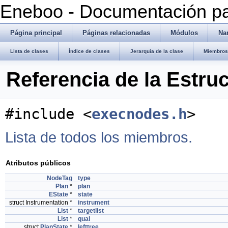
Eneboo - Documentación pa
Página principal
Páginas relacionadas
Módulos
Na
Lista de clases
Índice de clases
Jerarquía de la clase
Miembros 
Referencia de la Estru
#include <
execnodes.h
>
Lista de todos los miembros.
Atributos públicos
NodeTag
type
Plan
*
plan
EState
*
state
struct Instrumentation *
instrument
List
*
targetlist
List
*
qual
struct
PlanState
*
lefttree