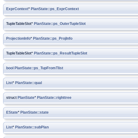
ExprContext
*
PlanState::ps_ExprContext
TupleTableSlot*
PlanState::ps_OuterTupleSlot
ProjectionInfo
*
PlanState::ps_ProjInfo
TupleTableSlot*
PlanState::ps_ResultTupleSlot
bool
PlanState::ps_TupFromTlist
List
*
PlanState::qual
struct
PlanState
*
PlanState::righttree
EState
*
PlanState::state
List
*
PlanState::subPlan