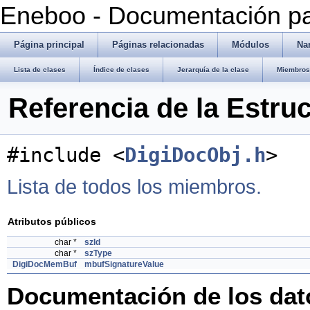
Eneboo - Documentación pa
Página principal
Páginas relacionadas
Módulos
Na
Lista de clases
Índice de clases
Jerarquía de la clase
Miembros 
Referencia de la Estru
#include <
DigiDocObj.h
>
Lista de todos los miembros.
Atributos públicos
char *
szId
char *
szType
DigiDocMemBuf
mbufSignatureValue
Documentación de los da