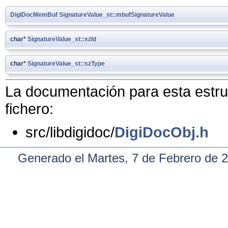
DigiDocMemBuf
SignatureValue_st::mbufSignatureValue
char*
SignatureValue_st::szId
char*
SignatureValue_st::szType
La documentación para esta estruc
fichero:
src/libdigidoc/
DigiDocObj.h
Generado el Martes, 7 de Febrero de 