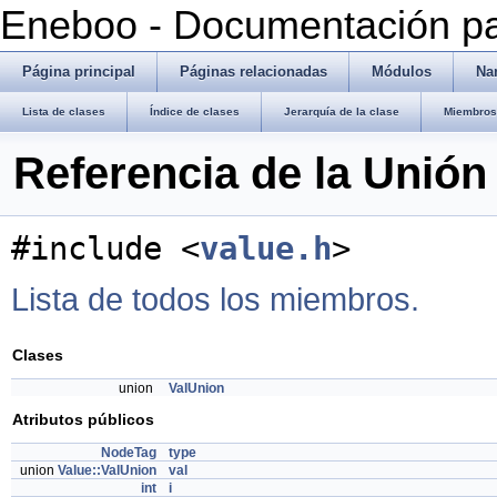
Eneboo - Documentación pa
Página principal
Páginas relacionadas
Módulos
Na
Lista de clases
Índice de clases
Jerarquía de la clase
Miembros 
Referencia de la Unión
#include <
value.h
>
Lista de todos los miembros.
Clases
union
ValUnion
Atributos públicos
NodeTag
type
union
Value::ValUnion
val
int
i