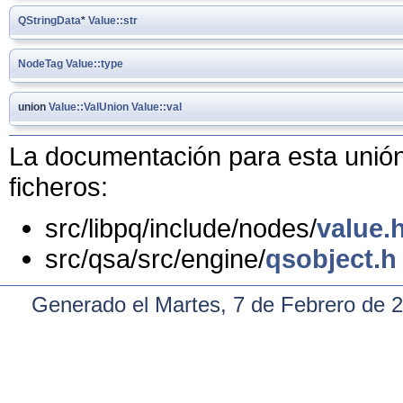
QStringData
*
Value::str
NodeTag
Value::type
union
Value::ValUnion
Value::val
La documentación para esta unión 
ficheros:
src/libpq/include/nodes/
value.
src/qsa/src/engine/
qsobject.h
Generado el Martes, 7 de Febrero de 