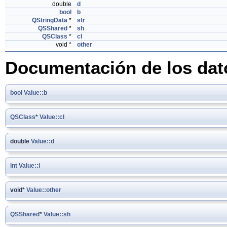
double
d
bool
b
QStringData
*
str
QSShared
*
sh
QSClass
*
cl
void *
other
Documentación de los da
bool
Value::b
QSClass
*
Value::cl
double
Value::d
int
Value::i
void*
Value::other
QSShared
*
Value::sh