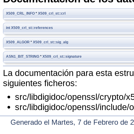
X509_CRL_INFO
*
X509_crl_st::crl
int
X509_crl_st::references
X509_ALGOR
*
X509_crl_st::sig_alg
ASN1_BIT_STRING
*
X509_crl_st::signature
La documentación para esta estruc
siguientes ficheros:
src/libdigidoc/openssl/crypto/x
src/libdigidoc/openssl/include/
Generado el Martes, 7 de Febrero de 