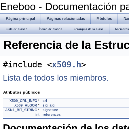
Eneboo - Documentación pa
Página principal
Páginas relacionadas
Módulos
Na
Lista de clases
Índice de clases
Jerarquía de la clase
Miembros 
Referencia de la Estru
#include <
x509.h
>
Lista de todos los miembros.
Atributos públicos
X509_CRL_INFO
*
crl
X509_ALGOR
*
sig_alg
ASN1_BIT_STRING
*
signature
int
references
Documentación de los da