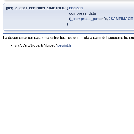
jpeg_c_coef_controller::JMETHOD
(
boolean
compress_data
(
j_compress_ptr
cinfo,
JSAMPIMAGE
)
La documentación para esta estructura fue generada a partir del siguiente ficher
src/qt/src/3rdparty/libjpeg/
jpegint.h