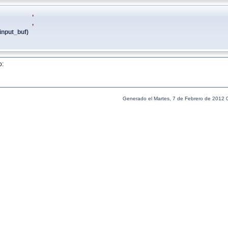
,
,
input_buf)
o:
Generado el Martes, 7 de Febrero de 2012 