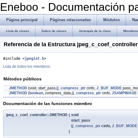
Eneboo - Documentación pa
Página principal
Páginas relacionadas
Módulos
Na
Lista de clases
Índice de clases
Jerarquía de la clase
Miembros 
Referencia de la Estructura jpeg_c_coef_controller
#include <
jpegint.h
>
Lista de todos los miembros.
Métodos públicos
JMETHOD
(void, start_pass,(
j_compress_ptr
cinfo,
J_BUF_MODE
pass_mo
JMETHOD
(
boolean
, compress_data,(
j_compress_ptr
cinfo,
JSAMPIMAGE
Documentación de las funciones miembro
jpeg_c_coef_controller::JMETHOD
(
void
start_pass
(
j_compress_ptr
cinfo,
J_BUF_MODE
)