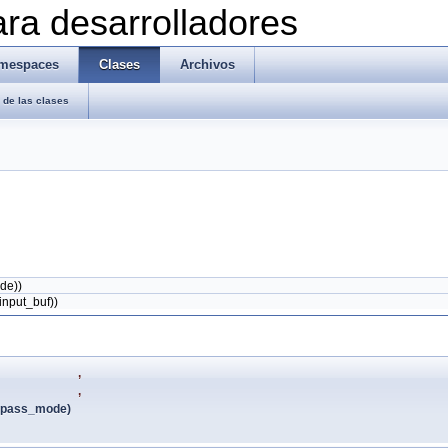
ra desarrolladores
mespaces
Clases
Archivos
de las clases
de))
input_buf))
,
,
pass_mode)