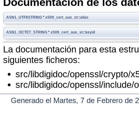
Documentación de los da
ASN1_UTF8STRING
*
x509_cert_aux_st::alias
ASN1_OCTET_STRING
*
x509_cert_aux_st::keyid
La documentación para esta estruc
siguientes ficheros:
src/libdigidoc/openssl/crypto/x
src/libdigidoc/openssl/include/
Generado el Martes, 7 de Febrero de 