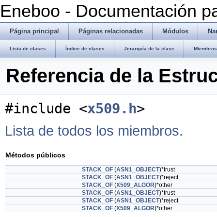
Eneboo - Documentación pa
Página principal
Páginas relacionadas
Módulos
Na
Lista de clases
Índice de clases
Jerarquía de la clase
Miembros 
Referencia de la Estru
#include <
x509.h
>
Lista de todos los miembros.
Métodos públicos
STACK_OF
(
ASN1_OBJECT
)*trust
STACK_OF
(
ASN1_OBJECT
)*reject
STACK_OF
(
X509_ALGOR
)*other
STACK_OF
(
ASN1_OBJECT
)*trust
STACK_OF
(
ASN1_OBJECT
)*reject
STACK_OF
(
X509_ALGOR
)*other