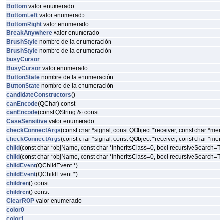
Bottom
valor enumerado
BottomLeft
valor enumerado
BottomRight
valor enumerado
BreakAnywhere
valor enumerado
BrushStyle
nombre de la enumeración
BrushStyle
nombre de la enumeración
busyCursor
BusyCursor
valor enumerado
ButtonState
nombre de la enumeración
ButtonState
nombre de la enumeración
candidateConstructors
()
canEncode
(QChar) const
canEncode
(const QString &) const
CaseSensitive
valor enumerado
checkConnectArgs
(const char *signal, const QObject *receiver, const char *m
checkConnectArgs
(const char *signal, const QObject *receiver, const char *m
child
(const char *objName, const char *inheritsClass=0, bool recursiveSearch
child
(const char *objName, const char *inheritsClass=0, bool recursiveSearch
childEvent
(QChildEvent *)
childEvent
(QChildEvent *)
children
() const
children
() const
ClearROP
valor enumerado
color0
color1