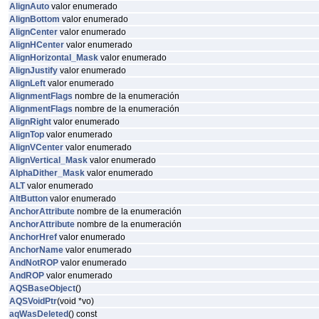
AlignAuto
valor enumerado
AlignBottom
valor enumerado
AlignCenter
valor enumerado
AlignHCenter
valor enumerado
AlignHorizontal_Mask
valor enumerado
AlignJustify
valor enumerado
AlignLeft
valor enumerado
AlignmentFlags
nombre de la enumeración
AlignmentFlags
nombre de la enumeración
AlignRight
valor enumerado
AlignTop
valor enumerado
AlignVCenter
valor enumerado
AlignVertical_Mask
valor enumerado
AlphaDither_Mask
valor enumerado
ALT
valor enumerado
AltButton
valor enumerado
AnchorAttribute
nombre de la enumeración
AnchorAttribute
nombre de la enumeración
AnchorHref
valor enumerado
AnchorName
valor enumerado
AndNotROP
valor enumerado
AndROP
valor enumerado
AQSBaseObject
()
AQSVoidPtr
(void *vo)
aqWasDeleted
() const