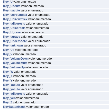
Key_U
valor enumerado
Key_Uacute
valor enumerado
Key_uacute
valor enumerado
Key_ucircumflex
valor enumerado
Key_Ucircumflex
valor enumerado
Key_udiaeresis
valor enumerado
Key_Udiaeresis
valor enumerado
Key_Ugrave
valor enumerado
Key_ugrave
valor enumerado
Key_Underscore
valor enumerado
Key_unknown
valor enumerado
Key_Up
valor enumerado
Key_V
valor enumerado
Key_VolumeDown
valor enumerado
Key_VolumeMute
valor enumerado
Key_VolumeUp
valor enumerado
Key_W
valor enumerado
Key_X
valor enumerado
Key_Y
valor enumerado
Key_Yacute
valor enumerado
Key_yacute
valor enumerado
Key_ydiaeresis
valor enumerado
Key_yen
valor enumerado
Key_Z
valor enumerado
KeyButtonMask
valor enumerado