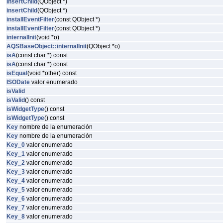
insertChild
(QObject *)
insertChild
(QObject *)
installEventFilter
(const QObject *)
installEventFilter
(const QObject *)
internalInit
(void *o)
AQSBaseObject::internalInit
(QObject *o)
isA
(const char *) const
isA
(const char *) const
isEqual
(void *other) const
ISODate
valor enumerado
isValid
isValid
() const
isWidgetType
() const
isWidgetType
() const
Key
nombre de la enumeración
Key
nombre de la enumeración
Key_0
valor enumerado
Key_1
valor enumerado
Key_2
valor enumerado
Key_3
valor enumerado
Key_4
valor enumerado
Key_5
valor enumerado
Key_6
valor enumerado
Key_7
valor enumerado
Key_8
valor enumerado