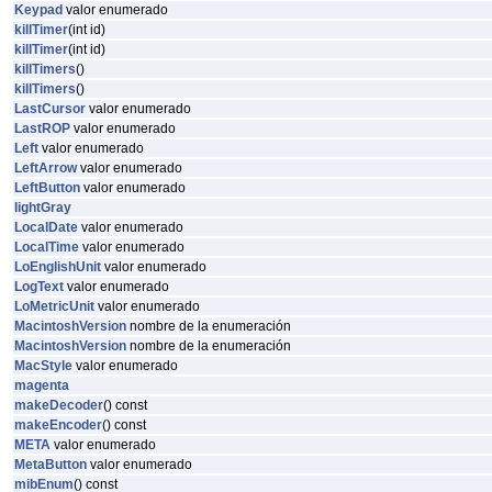
Keypad
valor enumerado
killTimer
(int id)
killTimer
(int id)
killTimers
()
killTimers
()
LastCursor
valor enumerado
LastROP
valor enumerado
Left
valor enumerado
LeftArrow
valor enumerado
LeftButton
valor enumerado
lightGray
LocalDate
valor enumerado
LocalTime
valor enumerado
LoEnglishUnit
valor enumerado
LogText
valor enumerado
LoMetricUnit
valor enumerado
MacintoshVersion
nombre de la enumeración
MacintoshVersion
nombre de la enumeración
MacStyle
valor enumerado
magenta
makeDecoder
() const
makeEncoder
() const
META
valor enumerado
MetaButton
valor enumerado
mibEnum
() const