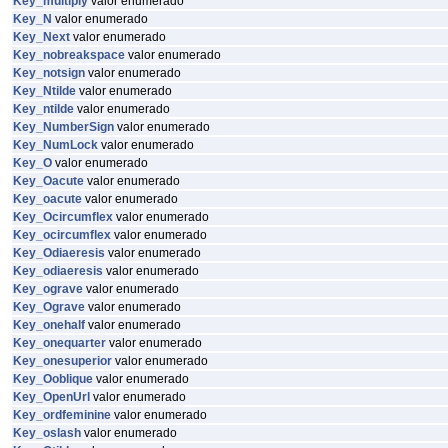
Key_multiply
valor enumerado
Key_N
valor enumerado
Key_Next
valor enumerado
Key_nobreakspace
valor enumerado
Key_notsign
valor enumerado
Key_Ntilde
valor enumerado
Key_ntilde
valor enumerado
Key_NumberSign
valor enumerado
Key_NumLock
valor enumerado
Key_O
valor enumerado
Key_Oacute
valor enumerado
Key_oacute
valor enumerado
Key_Ocircumflex
valor enumerado
Key_ocircumflex
valor enumerado
Key_Odiaeresis
valor enumerado
Key_odiaeresis
valor enumerado
Key_ograve
valor enumerado
Key_Ograve
valor enumerado
Key_onehalf
valor enumerado
Key_onequarter
valor enumerado
Key_onesuperior
valor enumerado
Key_Ooblique
valor enumerado
Key_OpenUrl
valor enumerado
Key_ordfeminine
valor enumerado
Key_oslash
valor enumerado