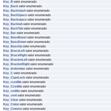
Key_B
valor enumerado
Key_Back
valor enumerado
Key_Backslash
valor enumerado
Key_BackSpace
valor enumerado
Key_Backspace
valor enumerado
Key_Backtab
valor enumerado
Key_BackTab
valor enumerado
Key_Bar
valor enumerado
Key_BassBoost
valor enumerado
Key_BassDown
valor enumerado
Key_BassUp
valor enumerado
Key_BraceLeft
valor enumerado
Key_BraceRight
valor enumerado
Key_BracketLeft
valor enumerado
Key_BracketRight
valor enumerado
Key_brokenbar
valor enumerado
Key_C
valor enumerado
Key_CapsLock
valor enumerado
Key_ccedilla
valor enumerado
Key_Ccedilla
valor enumerado
Key_cedilla
valor enumerado
Key_cent
valor enumerado
Key_Clear
valor enumerado
Key_Colon
valor enumerado
Key_Comma
valor enumerado