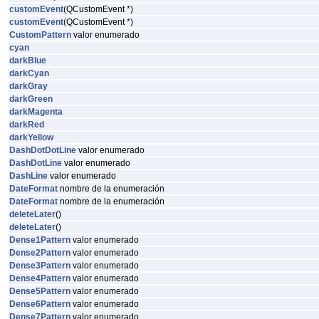
customEvent
(QCustomEvent *)
customEvent
(QCustomEvent *)
CustomPattern
valor enumerado
cyan
darkBlue
darkCyan
darkGray
darkGreen
darkMagenta
darkRed
darkYellow
DashDotDotLine
valor enumerado
DashDotLine
valor enumerado
DashLine
valor enumerado
DateFormat
nombre de la enumeración
DateFormat
nombre de la enumeración
deleteLater
()
deleteLater
()
Dense1Pattern
valor enumerado
Dense2Pattern
valor enumerado
Dense3Pattern
valor enumerado
Dense4Pattern
valor enumerado
Dense5Pattern
valor enumerado
Dense6Pattern
valor enumerado
Dense7Pattern
valor enumerado