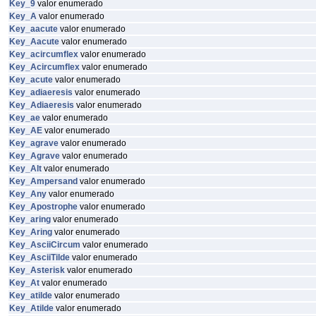
Key_9
valor enumerado
Key_A
valor enumerado
Key_aacute
valor enumerado
Key_Aacute
valor enumerado
Key_acircumflex
valor enumerado
Key_Acircumflex
valor enumerado
Key_acute
valor enumerado
Key_adiaeresis
valor enumerado
Key_Adiaeresis
valor enumerado
Key_ae
valor enumerado
Key_AE
valor enumerado
Key_agrave
valor enumerado
Key_Agrave
valor enumerado
Key_Alt
valor enumerado
Key_Ampersand
valor enumerado
Key_Any
valor enumerado
Key_Apostrophe
valor enumerado
Key_aring
valor enumerado
Key_Aring
valor enumerado
Key_AsciiCircum
valor enumerado
Key_AsciiTilde
valor enumerado
Key_Asterisk
valor enumerado
Key_At
valor enumerado
Key_atilde
valor enumerado
Key_Atilde
valor enumerado