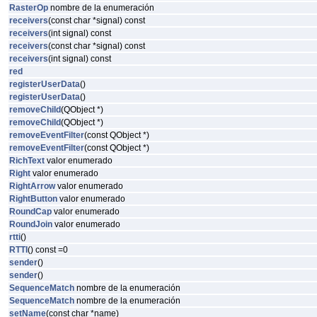
RasterOp
nombre de la enumeración
receivers
(const char *signal) const
receivers
(int signal) const
receivers
(const char *signal) const
receivers
(int signal) const
red
registerUserData
()
registerUserData
()
removeChild
(QObject *)
removeChild
(QObject *)
removeEventFilter
(const QObject *)
removeEventFilter
(const QObject *)
RichText
valor enumerado
Right
valor enumerado
RightArrow
valor enumerado
RightButton
valor enumerado
RoundCap
valor enumerado
RoundJoin
valor enumerado
rtti
()
RTTI
() const =0
sender
()
sender
()
SequenceMatch
nombre de la enumeración
SequenceMatch
nombre de la enumeración
setName
(const char *name)