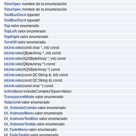
TimeSpec
nombre de la enumeración
TimeSpec
nombre de la enumeración
ToolBarDock
typedef
ToolBarDock
typedef
Top
valor enumerado
TopLeft
valor enumerado
TopRight
valor enumerado
TornOff
valor enumerado
toUnicode
(const char *, int) const
toUnicode
(QByteArray *, int) const
toUnicode
(AQSByteArray *, int) const
toUnicode
(QByteArray *) const
toUnicode
(AQSByteArray *) const
toUnicode
(const QCString &, int) const
toUnicode
(const QCString &) const
toUnicode
(const char *) const
toXml
(bool includeComplexTypes=false)
TransparentMode
valor enumerado
TwipsUnit
valor enumerado
UI_AnimateCombo
valor enumerado
UI_AnimateMenu
valor enumerado
UI_AnimateToolBox
valor enumerado
UI_AnimateTooltip
valor enumerado
UI_FadeMenu
valor enumerado
UI_FadeTooltip
valor enumerado