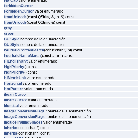
FlatCap
valor enumerado
forbiddenCursor
ForbiddenCursor
valor enumerado
fromUnicode
(const QString &, int &) const
fromUnicode
(const QString &) const
gray
green
GUIStyle
nombre de la enumeración
GUIStyle
nombre de la enumeración
heuristicContentMatch
(const char *, int) const
heuristicNameMatch
(const char *) const
HiEnglishUnit
valor enumerado
highPriority
() const
highPriority
() const
HiMetricUnit
valor enumerado
Horizontal
valor enumerado
HorPattern
valor enumerado
ibeamCursor
IbeamCursor
valor enumerado
Identical
valor enumerado
ImageConversionFlags
nombre de la enumeración
ImageConversionFlags
nombre de la enumeración
IncludeTrailingSpaces
valor enumerado
inherits
(const char *) const
inherits
(const char *) const