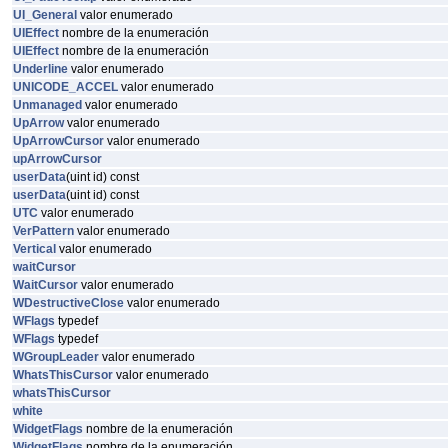
UI_General
valor enumerado
UIEffect
nombre de la enumeración
UIEffect
nombre de la enumeración
Underline
valor enumerado
UNICODE_ACCEL
valor enumerado
Unmanaged
valor enumerado
UpArrow
valor enumerado
UpArrowCursor
valor enumerado
upArrowCursor
userData
(uint id) const
userData
(uint id) const
UTC
valor enumerado
VerPattern
valor enumerado
Vertical
valor enumerado
waitCursor
WaitCursor
valor enumerado
WDestructiveClose
valor enumerado
WFlags
typedef
WFlags
typedef
WGroupLeader
valor enumerado
WhatsThisCursor
valor enumerado
whatsThisCursor
white
WidgetFlags
nombre de la enumeración
WidgetFlags
nombre de la enumeración