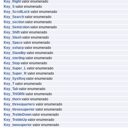
Key_Right
valor enumerado
Key_S
valor enumerado
Key_ScrollLock
valor enumerado
Key_Search
valor enumerado
Key_section
valor enumerado
Key_Semicolon
valor enumerado
Key_Shift
valor enumerado
Key_Slash
valor enumerado
Key_Space
valor enumerado
Key_ssharp
valor enumerado
Key_Standby
valor enumerado
Key_sterling
valor enumerado
Key_Stop
valor enumerado
Key_Super_L
valor enumerado
Key_Super_R
valor enumerado
Key_SysReq
valor enumerado
Key_T
valor enumerado
Key_Tab
valor enumerado
Key_THORN
valor enumerado
Key_thorn
valor enumerado
Key_threequarters
valor enumerado
Key_threesuperior
valor enumerado
Key_TrebleDown
valor enumerado
Key_TrebleUp
valor enumerado
Key_twosuperior
valor enumerado