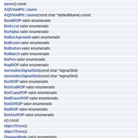
name
() const
AQSVoidPtr::name
AQSVoidPtr::name
(const char *defaultName) const
NandROP
valor enumerado
NoAccel
valor enumerado
NoAlpha
valor enumerado
NoBackground
valor enumerado
NoBrush
valor enumerado
NoButton
valor enumerado
NoMatch
valor enumerado
NoPen
valor enumerado
NopROP
valor enumerado
normalizeSignalSlot
(const char *signalSlot)
normalizeSignalSlot
(const char *signalSlot)
NorROP
valor enumerado
NotAndROP
valor enumerado
NotCopyROP
valor enumerado
NotEraseROP
valor enumerado
NotOrROP
valor enumerado
NotROP
valor enumerado
NotXorROP
valor enumerado
o
() const
objectTrees
()
objectTrees
()
OpaqueMode
valor enumerado