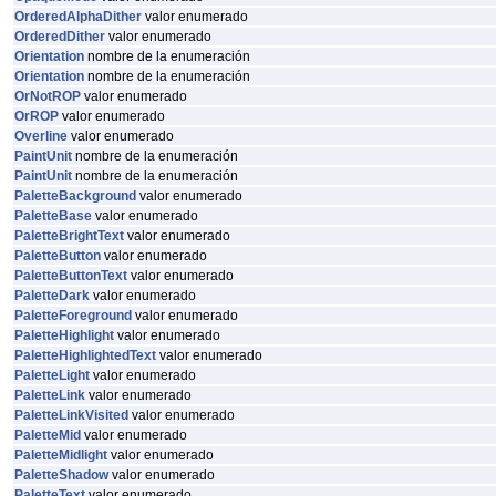
OrderedAlphaDither
valor enumerado
OrderedDither
valor enumerado
Orientation
nombre de la enumeración
Orientation
nombre de la enumeración
OrNotROP
valor enumerado
OrROP
valor enumerado
Overline
valor enumerado
PaintUnit
nombre de la enumeración
PaintUnit
nombre de la enumeración
PaletteBackground
valor enumerado
PaletteBase
valor enumerado
PaletteBrightText
valor enumerado
PaletteButton
valor enumerado
PaletteButtonText
valor enumerado
PaletteDark
valor enumerado
PaletteForeground
valor enumerado
PaletteHighlight
valor enumerado
PaletteHighlightedText
valor enumerado
PaletteLight
valor enumerado
PaletteLink
valor enumerado
PaletteLinkVisited
valor enumerado
PaletteMid
valor enumerado
PaletteMidlight
valor enumerado
PaletteShadow
valor enumerado
PaletteText
valor enumerado