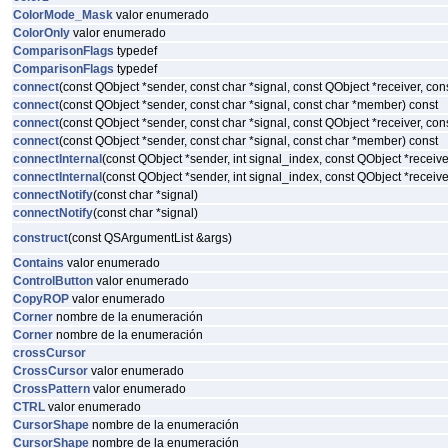
ColorMode_Mask
valor enumerado
ColorOnly
valor enumerado
ComparisonFlags
typedef
ComparisonFlags
typedef
connect
(const QObject *sender, const char *signal, const QObject *receiver, co
connect
(const QObject *sender, const char *signal, const char *member) const
connect
(const QObject *sender, const char *signal, const QObject *receiver, co
connect
(const QObject *sender, const char *signal, const char *member) const
connectInternal
(const QObject *sender, int signal_index, const QObject *recei
connectInternal
(const QObject *sender, int signal_index, const QObject *recei
connectNotify
(const char *signal)
connectNotify
(const char *signal)
construct
(const QSArgumentList &args)
Contains
valor enumerado
ControlButton
valor enumerado
CopyROP
valor enumerado
Corner
nombre de la enumeración
Corner
nombre de la enumeración
crossCursor
CrossCursor
valor enumerado
CrossPattern
valor enumerado
CTRL
valor enumerado
CursorShape
nombre de la enumeración
CursorShape
nombre de la enumeración