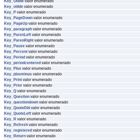
Key_Otilde
valor enumerado
Key_otilde
valor enumerado
Key_P
valor enumerado
Key_PageDown
valor enumerado
Key_PageUp
valor enumerado
Key_paragraph
valor enumerado
Key_ParenLeft
valor enumerado
Key_ParenRight
valor enumerado
Key_Pause
valor enumerado
Key_Percent
valor enumerado
Key_Period
valor enumerado
Key_periodcentered
valor enumerado
Key_Plus
valor enumerado
Key_plusminus
valor enumerado
Key_Print
valor enumerado
Key_Prior
valor enumerado
Key_Q
valor enumerado
Key_Question
valor enumerado
Key_questiondown
valor enumerado
Key_QuoteDbl
valor enumerado
Key_QuoteLeft
valor enumerado
Key_R
valor enumerado
Key_Refresh
valor enumerado
Key_registered
valor enumerado
Key_Return
valor enumerado