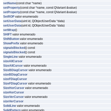
setName
(const char *name)
setProperty
(const char *name, const QVariant &value)
setProperty
(const char *name, const QVariant &value)
SetROP
valor enumerado
setUserData
(uint id, QObjectUserData *data)
setUserData
(uint id, QObjectUserData *data)
setWrap
()
SHIFT
valor enumerado
ShiftButton
valor enumerado
ShowPrefix
valor enumerado
signalsBlocked
() const
signalsBlocked
() const
SingleLine
valor enumerado
sizeAllCursor
SizeAllCursor
valor enumerado
SizeBDiagCursor
valor enumerado
sizeBDiagCursor
sizeFDiagCursor
SizeFDiagCursor
valor enumerado
SizeHorCursor
valor enumerado
sizeHorCursor
SizeVerCursor
valor enumerado
sizeVerCursor
SolidLine
valor enumerado
SolidPattern
valor enumerado