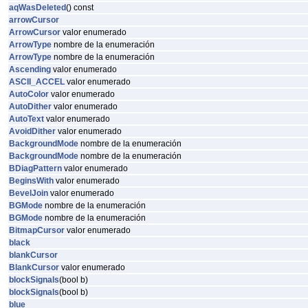
aqWasDeleted
() const
arrowCursor
ArrowCursor
valor enumerado
ArrowType
nombre de la enumeración
ArrowType
nombre de la enumeración
Ascending
valor enumerado
ASCII_ACCEL
valor enumerado
AutoColor
valor enumerado
AutoDither
valor enumerado
AutoText
valor enumerado
AvoidDither
valor enumerado
BackgroundMode
nombre de la enumeración
BackgroundMode
nombre de la enumeración
BDiagPattern
valor enumerado
BeginsWith
valor enumerado
BevelJoin
valor enumerado
BGMode
nombre de la enumeración
BGMode
nombre de la enumeración
BitmapCursor
valor enumerado
black
blankCursor
BlankCursor
valor enumerado
blockSignals
(bool b)
blockSignals
(bool b)
blue