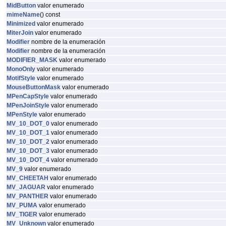
MidButton
valor enumerado
mimeName
() const
Minimized
valor enumerado
MiterJoin
valor enumerado
Modifier
nombre de la enumeración
Modifier
nombre de la enumeración
MODIFIER_MASK
valor enumerado
MonoOnly
valor enumerado
MotifStyle
valor enumerado
MouseButtonMask
valor enumerado
MPenCapStyle
valor enumerado
MPenJoinStyle
valor enumerado
MPenStyle
valor enumerado
MV_10_DOT_0
valor enumerado
MV_10_DOT_1
valor enumerado
MV_10_DOT_2
valor enumerado
MV_10_DOT_3
valor enumerado
MV_10_DOT_4
valor enumerado
MV_9
valor enumerado
MV_CHEETAH
valor enumerado
MV_JAGUAR
valor enumerado
MV_PANTHER
valor enumerado
MV_PUMA
valor enumerado
MV_TIGER
valor enumerado
MV_Unknown
valor enumerado