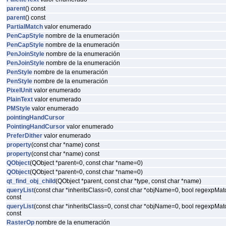
parent
() const
parent
() const
PartialMatch
valor enumerado
PenCapStyle
nombre de la enumeración
PenCapStyle
nombre de la enumeración
PenJoinStyle
nombre de la enumeración
PenJoinStyle
nombre de la enumeración
PenStyle
nombre de la enumeración
PenStyle
nombre de la enumeración
PixelUnit
valor enumerado
PlainText
valor enumerado
PMStyle
valor enumerado
pointingHandCursor
PointingHandCursor
valor enumerado
PreferDither
valor enumerado
property
(const char *name) const
property
(const char *name) const
QObject
(QObject *parent=0, const char *name=0)
QObject
(QObject *parent=0, const char *name=0)
qt_find_obj_child
(QObject *parent, const char *type, const char *name)
queryList
(const char *inheritsClass=0, const char *objName=0, bool regexpM
const
queryList
(const char *inheritsClass=0, const char *objName=0, bool regexpM
const
RasterOp
nombre de la enumeración