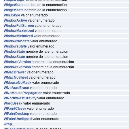
WidgetState
nombre de la enumeración
WidgetState
nombre de la enumeración
Win3Style
valor enumerado
WindowActive
valor enumerado
WindowFullScreen
valor enumerado
WindowMaximized
valor enumerado
WindowMinimized
valor enumerado
WindowNoState
valor enumerado
WindowsStyle
valor enumerado
WindowState
nombre de la enumeración
WindowState
nombre de la enumeración
WindowsVersion
nombre de la enumeración
WindowsVersion
nombre de la enumeración
WMacDrawer
valor enumerado
WMacNoSheet
valor enumerado
WMouseNoMask
valor enumerado
WNoAutoErase
valor enumerado
WNoMousePropagation
valor enumerado
WNorthWestGravity
valor enumerado
WordBreak
valor enumerado
WPaintClever
valor enumerado
WPaintDesktop
valor enumerado
WPaintUnclipped
valor enumerado
wrap_