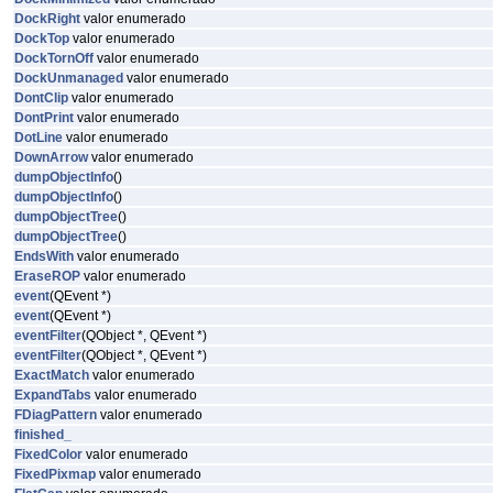
DockRight
valor enumerado
DockTop
valor enumerado
DockTornOff
valor enumerado
DockUnmanaged
valor enumerado
DontClip
valor enumerado
DontPrint
valor enumerado
DotLine
valor enumerado
DownArrow
valor enumerado
dumpObjectInfo
()
dumpObjectInfo
()
dumpObjectTree
()
dumpObjectTree
()
EndsWith
valor enumerado
EraseROP
valor enumerado
event
(QEvent *)
event
(QEvent *)
eventFilter
(QObject *, QEvent *)
eventFilter
(QObject *, QEvent *)
ExactMatch
valor enumerado
ExpandTabs
valor enumerado
FDiagPattern
valor enumerado
finished_
FixedColor
valor enumerado
FixedPixmap
valor enumerado