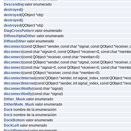
Descending
valor enumerado
destroyed
()
destroyed
(QObject *obj)
destroyed
()
destroyed
(QObject *obj)
DiagCrossPattern
valor enumerado
DiffuseAlphaDither
valor enumerado
DiffuseDither
valor enumerado
disconnect
(const QObject *sender, const char *signal, const QObject *receiver,
disconnect
(const char *signal=0, const QObject *receiver=0, const char *memb
disconnect
(const QObject *receiver, const char *member=0)
disconnect
(const QObject *sender, const char *signal, const QObject *receiver,
disconnect
(const char *signal=0, const QObject *receiver=0, const char *memb
disconnect
(const QObject *receiver, const char *member=0)
disconnectInternal
(const QObject *sender, int signal_index, const QObject *re
disconnectInternal
(const QObject *sender, int signal_index, const QObject *re
disconnectNotify
(const char *signal)
disconnectNotify
(const char *signal)
Dither_Mask
valor enumerado
DitherMode_Mask
valor enumerado
Dock
nombre de la enumeración
Dock
nombre de la enumeración
DockBottom
valor enumerado
DockLeft
valor enumerado
DockMinimized
valor enumerado