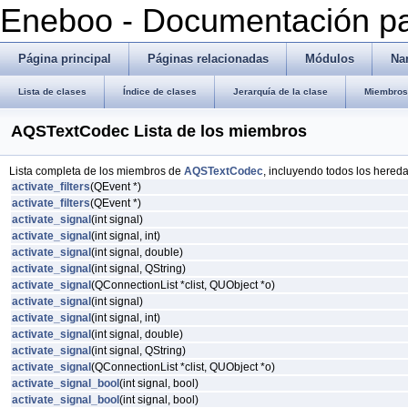
Eneboo - Documentación pa
Página principal
Páginas relacionadas
Módulos
Na
Lista de clases
Índice de clases
Jerarquía de la clase
Miembros 
AQSTextCodec Lista de los miembros
Lista completa de los miembros de
AQSTextCodec
, incluyendo todos los hered
activate_filters
(QEvent *)
activate_filters
(QEvent *)
activate_signal
(int signal)
activate_signal
(int signal, int)
activate_signal
(int signal, double)
activate_signal
(int signal, QString)
activate_signal
(QConnectionList *clist, QUObject *o)
activate_signal
(int signal)
activate_signal
(int signal, int)
activate_signal
(int signal, double)
activate_signal
(int signal, QString)
activate_signal
(QConnectionList *clist, QUObject *o)
activate_signal_bool
(int signal, bool)
activate_signal_bool
(int signal, bool)