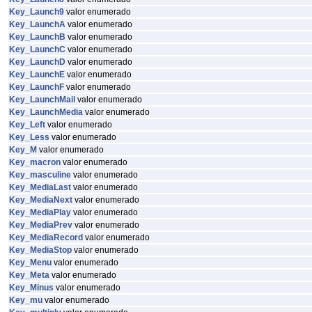
Key_Launch9
valor enumerado
Key_LaunchA
valor enumerado
Key_LaunchB
valor enumerado
Key_LaunchC
valor enumerado
Key_LaunchD
valor enumerado
Key_LaunchE
valor enumerado
Key_LaunchF
valor enumerado
Key_LaunchMail
valor enumerado
Key_LaunchMedia
valor enumerado
Key_Left
valor enumerado
Key_Less
valor enumerado
Key_M
valor enumerado
Key_macron
valor enumerado
Key_masculine
valor enumerado
Key_MediaLast
valor enumerado
Key_MediaNext
valor enumerado
Key_MediaPlay
valor enumerado
Key_MediaPrev
valor enumerado
Key_MediaRecord
valor enumerado
Key_MediaStop
valor enumerado
Key_Menu
valor enumerado
Key_Meta
valor enumerado
Key_Minus
valor enumerado
Key_mu
valor enumerado