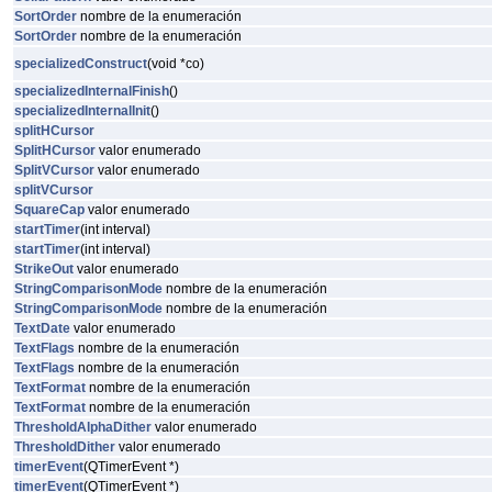
SortOrder
nombre de la enumeración
SortOrder
nombre de la enumeración
specializedConstruct
(void *co)
specializedInternalFinish
()
specializedInternalInit
()
splitHCursor
SplitHCursor
valor enumerado
SplitVCursor
valor enumerado
splitVCursor
SquareCap
valor enumerado
startTimer
(int interval)
startTimer
(int interval)
StrikeOut
valor enumerado
StringComparisonMode
nombre de la enumeración
StringComparisonMode
nombre de la enumeración
TextDate
valor enumerado
TextFlags
nombre de la enumeración
TextFlags
nombre de la enumeración
TextFormat
nombre de la enumeración
TextFormat
nombre de la enumeración
ThresholdAlphaDither
valor enumerado
ThresholdDither
valor enumerado
timerEvent
(QTimerEvent *)
timerEvent
(QTimerEvent *)