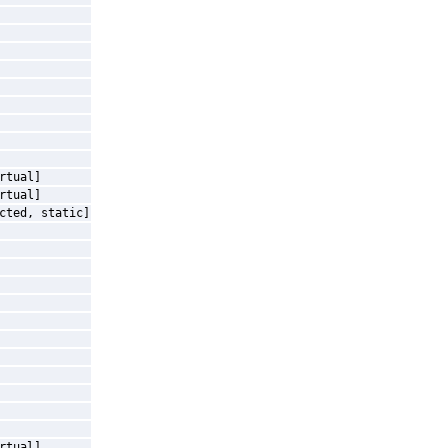
rtual]
rtual]
cted, static]
rtual]