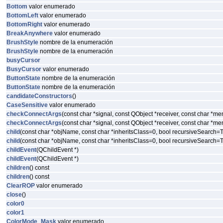
Bottom
valor enumerado
BottomLeft
valor enumerado
BottomRight
valor enumerado
BreakAnywhere
valor enumerado
BrushStyle
nombre de la enumeración
BrushStyle
nombre de la enumeración
busyCursor
BusyCursor
valor enumerado
ButtonState
nombre de la enumeración
ButtonState
nombre de la enumeración
candidateConstructors
()
CaseSensitive
valor enumerado
checkConnectArgs
(const char *signal, const QObject *receiver, const char *m
checkConnectArgs
(const char *signal, const QObject *receiver, const char *m
child
(const char *objName, const char *inheritsClass=0, bool recursiveSearch
child
(const char *objName, const char *inheritsClass=0, bool recursiveSearch
childEvent
(QChildEvent *)
childEvent
(QChildEvent *)
children
() const
children
() const
ClearROP
valor enumerado
close
()
color0
color1
ColorMode_Mask
valor enumerado