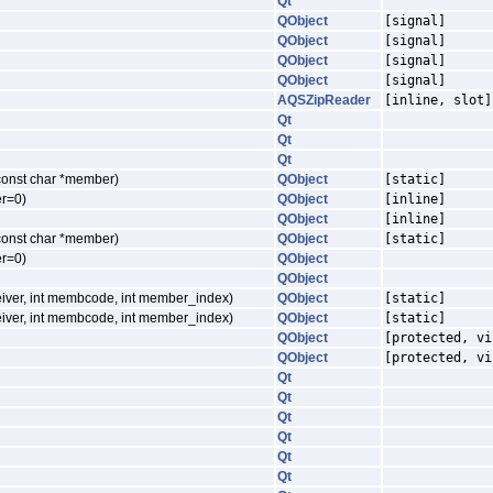
Qt
QObject
[signal]
QObject
[signal]
QObject
[signal]
QObject
[signal]
AQSZipReader
[inline, slot]
Qt
Qt
Qt
 const char *member)
QObject
[static]
er=0)
QObject
[inline]
QObject
[inline]
 const char *member)
QObject
[static]
er=0)
QObject
QObject
ceiver, int membcode, int member_index)
QObject
[static]
ceiver, int membcode, int member_index)
QObject
[static]
QObject
[protected, vi
QObject
[protected, vi
Qt
Qt
Qt
Qt
Qt
Qt