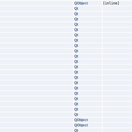
QObject
[inline]
Qt
Qt
Qt
Qt
Qt
Qt
Qt
Qt
Qt
Qt
Qt
Qt
Qt
Qt
Qt
Qt
Qt
Qt
Qt
Qt
Qt
QObject
QObject
Qt