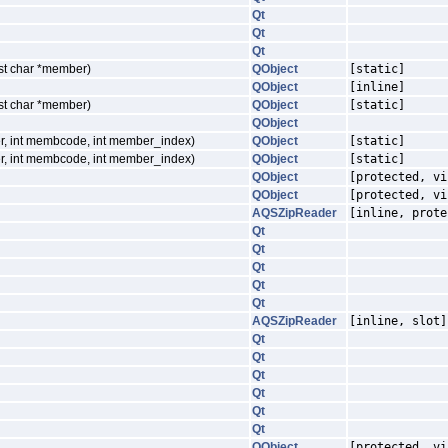
Qt
Qt
Qt
nst char *member)
QObject
[static]
QObject
[inline]
nst char *member)
QObject
[static]
QObject
ver, int membcode, int member_index)
QObject
[static]
ver, int membcode, int member_index)
QObject
[static]
QObject
[protected, vi
QObject
[protected, vi
AQSZipReader
[inline, prote
Qt
Qt
Qt
Qt
Qt
AQSZipReader
[inline, slot]
Qt
Qt
Qt
Qt
Qt
Qt
QObject
[protected, vi