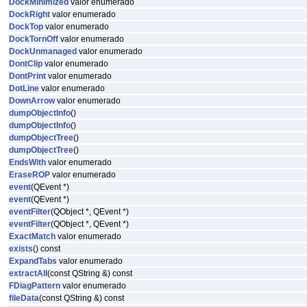
DockMinimized
valor enumerado
DockRight
valor enumerado
DockTop
valor enumerado
DockTornOff
valor enumerado
DockUnmanaged
valor enumerado
DontClip
valor enumerado
DontPrint
valor enumerado
DotLine
valor enumerado
DownArrow
valor enumerado
dumpObjectInfo
()
dumpObjectInfo
()
dumpObjectTree
()
dumpObjectTree
()
EndsWith
valor enumerado
EraseROP
valor enumerado
event
(QEvent *)
event
(QEvent *)
eventFilter
(QObject *, QEvent *)
eventFilter
(QObject *, QEvent *)
ExactMatch
valor enumerado
exists
() const
ExpandTabs
valor enumerado
extractAll
(const QString &) const
FDiagPattern
valor enumerado
fileData
(const QString &) const