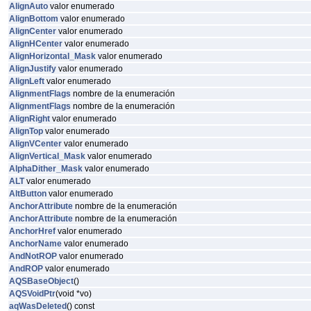
AlignAuto
valor enumerado
AlignBottom
valor enumerado
AlignCenter
valor enumerado
AlignHCenter
valor enumerado
AlignHorizontal_Mask
valor enumerado
AlignJustify
valor enumerado
AlignLeft
valor enumerado
AlignmentFlags
nombre de la enumeración
AlignmentFlags
nombre de la enumeración
AlignRight
valor enumerado
AlignTop
valor enumerado
AlignVCenter
valor enumerado
AlignVertical_Mask
valor enumerado
AlphaDither_Mask
valor enumerado
ALT
valor enumerado
AltButton
valor enumerado
AnchorAttribute
nombre de la enumeración
AnchorAttribute
nombre de la enumeración
AnchorHref
valor enumerado
AnchorName
valor enumerado
AndNotROP
valor enumerado
AndROP
valor enumerado
AQSBaseObject
()
AQSVoidPtr
(void *vo)
aqWasDeleted
() const