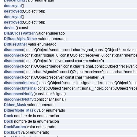
Descending
valor enumerado
destroyed
()
destroyed
(QObject *obj)
destroyed
()
destroyed
(QObject *obj)
device
() const
DiagCrossPattern
valor enumerado
DiffuseAlphaDither
valor enumerado
DiffuseDither
valor enumerado
disconnect
(const QObject *sender, const char *signal, const QObject *receiver,
disconnect
(const char *signal=0, const QObject *receiver=0, const char *memb
disconnect
(const QObject *receiver, const char *member=0)
disconnect
(const QObject *sender, const char *signal, const QObject *receiver,
disconnect
(const char *signal=0, const QObject *receiver=0, const char *memb
disconnect
(const QObject *receiver, const char *member=0)
disconnectInternal
(const QObject *sender, int signal_index, const QObject *re
disconnectInternal
(const QObject *sender, int signal_index, const QObject *re
disconnectNotify
(const char *signal)
disconnectNotify
(const char *signal)
Dither_Mask
valor enumerado
DitherMode_Mask
valor enumerado
Dock
nombre de la enumeración
Dock
nombre de la enumeración
DockBottom
valor enumerado
DockLeft
valor enumerado