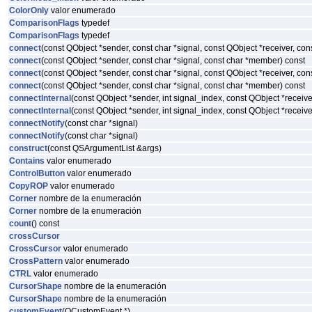
ColorOnly
valor enumerado
ComparisonFlags
typedef
ComparisonFlags
typedef
connect
(const QObject *sender, const char *signal, const QObject *receiver, co
connect
(const QObject *sender, const char *signal, const char *member) const
connect
(const QObject *sender, const char *signal, const QObject *receiver, co
connect
(const QObject *sender, const char *signal, const char *member) const
connectInternal
(const QObject *sender, int signal_index, const QObject *recei
connectInternal
(const QObject *sender, int signal_index, const QObject *recei
connectNotify
(const char *signal)
connectNotify
(const char *signal)
construct
(const QSArgumentList &args)
Contains
valor enumerado
ControlButton
valor enumerado
CopyROP
valor enumerado
Corner
nombre de la enumeración
Corner
nombre de la enumeración
count
() const
crossCursor
CrossCursor
valor enumerado
CrossPattern
valor enumerado
CTRL
valor enumerado
CursorShape
nombre de la enumeración
CursorShape
nombre de la enumeración
customEvent
(QCustomEvent *)