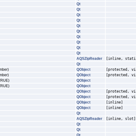
Qt
Qt
Qt
Qt
Qt
Qt
Qt
Qt
Qt
Qt
AQSZipReader
[inline, stati
Qt
ember)
QObject
[protected, vi
ember)
QObject
[protected, vi
=TRUE)
QObject
=TRUE)
QObject
QObject
[protected, vi
QObject
[protected, vi
QObject
[inline]
QObject
[inline]
Qt
AQSZipReader
[inline, slot]
Qt
Qt
Qt