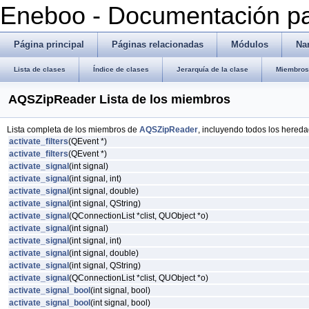
Eneboo - Documentación pa
Página principal
Páginas relacionadas
Módulos
Na
Lista de clases
Índice de clases
Jerarquía de la clase
Miembros 
AQSZipReader Lista de los miembros
Lista completa de los miembros de
AQSZipReader
, incluyendo todos los hereda
activate_filters
(QEvent *)
activate_filters
(QEvent *)
activate_signal
(int signal)
activate_signal
(int signal, int)
activate_signal
(int signal, double)
activate_signal
(int signal, QString)
activate_signal
(QConnectionList *clist, QUObject *o)
activate_signal
(int signal)
activate_signal
(int signal, int)
activate_signal
(int signal, double)
activate_signal
(int signal, QString)
activate_signal
(QConnectionList *clist, QUObject *o)
activate_signal_bool
(int signal, bool)
activate_signal_bool
(int signal, bool)