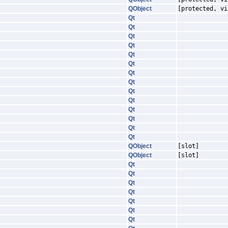
QObject
[protected, vi
Qt
Qt
Qt
Qt
Qt
Qt
Qt
Qt
Qt
Qt
Qt
Qt
Qt
Qt
QObject
[slot]
QObject
[slot]
Qt
Qt
Qt
Qt
Qt
Qt
Qt