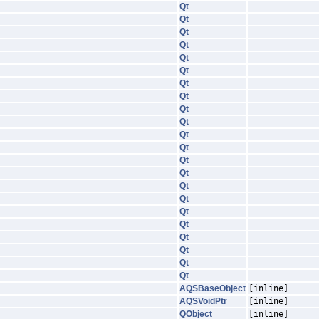
Qt
Qt
Qt
Qt
Qt
Qt
Qt
Qt
Qt
Qt
Qt
Qt
Qt
Qt
Qt
Qt
Qt
Qt
Qt
Qt
Qt
Qt
AQSBaseObject
[inline]
AQSVoidPtr
[inline]
QObject
[inline]