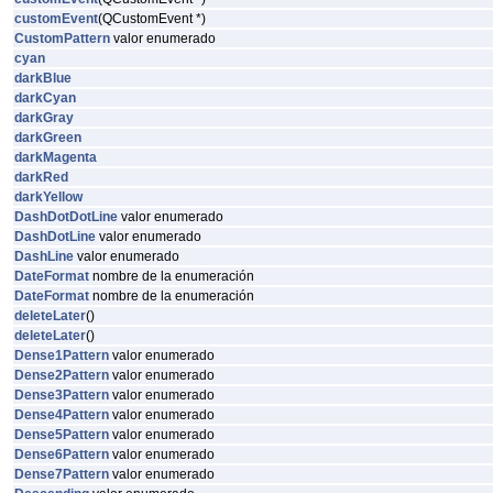
customEvent
(QCustomEvent *)
CustomPattern
valor enumerado
cyan
darkBlue
darkCyan
darkGray
darkGreen
darkMagenta
darkRed
darkYellow
DashDotDotLine
valor enumerado
DashDotLine
valor enumerado
DashLine
valor enumerado
DateFormat
nombre de la enumeración
DateFormat
nombre de la enumeración
deleteLater
()
deleteLater
()
Dense1Pattern
valor enumerado
Dense2Pattern
valor enumerado
Dense3Pattern
valor enumerado
Dense4Pattern
valor enumerado
Dense5Pattern
valor enumerado
Dense6Pattern
valor enumerado
Dense7Pattern
valor enumerado