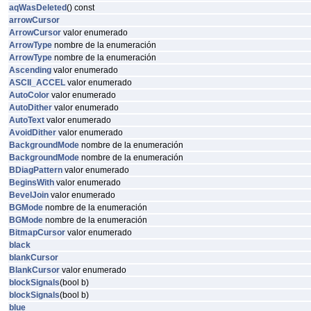
aqWasDeleted
() const
arrowCursor
ArrowCursor
valor enumerado
ArrowType
nombre de la enumeración
ArrowType
nombre de la enumeración
Ascending
valor enumerado
ASCII_ACCEL
valor enumerado
AutoColor
valor enumerado
AutoDither
valor enumerado
AutoText
valor enumerado
AvoidDither
valor enumerado
BackgroundMode
nombre de la enumeración
BackgroundMode
nombre de la enumeración
BDiagPattern
valor enumerado
BeginsWith
valor enumerado
BevelJoin
valor enumerado
BGMode
nombre de la enumeración
BGMode
nombre de la enumeración
BitmapCursor
valor enumerado
black
blankCursor
BlankCursor
valor enumerado
blockSignals
(bool b)
blockSignals
(bool b)
blue