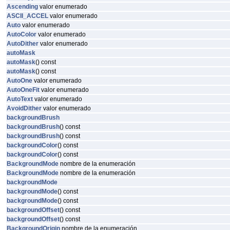
Ascending
valor enumerado
ASCII_ACCEL
valor enumerado
Auto
valor enumerado
AutoColor
valor enumerado
AutoDither
valor enumerado
autoMask
autoMask
() const
autoMask
() const
AutoOne
valor enumerado
AutoOneFit
valor enumerado
AutoText
valor enumerado
AvoidDither
valor enumerado
backgroundBrush
backgroundBrush
() const
backgroundBrush
() const
backgroundColor
() const
backgroundColor
() const
BackgroundMode
nombre de la enumeración
BackgroundMode
nombre de la enumeración
backgroundMode
backgroundMode
() const
backgroundMode
() const
backgroundOffset
() const
backgroundOffset
() const
BackgroundOrigin
nombre de la enumeración