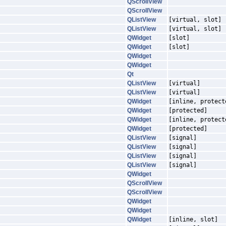
QScrollView
QScrollView
QListView
[virtual, slot]
QListView
[virtual, slot]
QWidget
[slot]
QWidget
[slot]
QWidget
QWidget
Qt
QListView
[virtual]
QListView
[virtual]
QWidget
[inline, protect
QWidget
[protected]
QWidget
[inline, protect
QWidget
[protected]
QListView
[signal]
QListView
[signal]
QListView
[signal]
QListView
[signal]
QWidget
QScrollView
QScrollView
QWidget
QWidget
QWidget
[inline, slot]