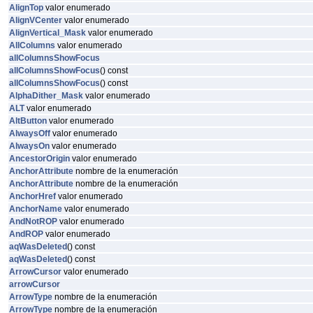
AlignTop
valor enumerado
AlignVCenter
valor enumerado
AlignVertical_Mask
valor enumerado
AllColumns
valor enumerado
allColumnsShowFocus
allColumnsShowFocus
() const
allColumnsShowFocus
() const
AlphaDither_Mask
valor enumerado
ALT
valor enumerado
AltButton
valor enumerado
AlwaysOff
valor enumerado
AlwaysOn
valor enumerado
AncestorOrigin
valor enumerado
AnchorAttribute
nombre de la enumeración
AnchorAttribute
nombre de la enumeración
AnchorHref
valor enumerado
AnchorName
valor enumerado
AndNotROP
valor enumerado
AndROP
valor enumerado
aqWasDeleted
() const
aqWasDeleted
() const
ArrowCursor
valor enumerado
arrowCursor
ArrowType
nombre de la enumeración
ArrowType
nombre de la enumeración