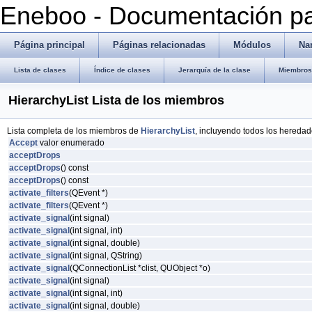
Eneboo - Documentación pa
Página principal
Páginas relacionadas
Módulos
Na
Lista de clases
Índice de clases
Jerarquía de la clase
Miembros 
HierarchyList Lista de los miembros
Lista completa de los miembros de
HierarchyList
, incluyendo todos los heredad
Accept
valor enumerado
acceptDrops
acceptDrops
() const
acceptDrops
() const
activate_filters
(QEvent *)
activate_filters
(QEvent *)
activate_signal
(int signal)
activate_signal
(int signal, int)
activate_signal
(int signal, double)
activate_signal
(int signal, QString)
activate_signal
(QConnectionList *clist, QUObject *o)
activate_signal
(int signal)
activate_signal
(int signal, int)
activate_signal
(int signal, double)