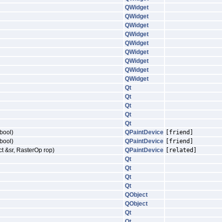
QWidget
QWidget
QWidget
QWidget
QWidget
QWidget
QWidget
QWidget
QWidget
Qt
Qt
Qt
Qt
Qt
 bool)
QPaintDevice
[friend]
 bool)
QPaintDevice
[friend]
t &sr, RasterOp rop)
QPaintDevice
[related]
Qt
Qt
Qt
Qt
QObject
QObject
Qt
Qt