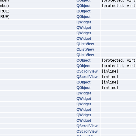
ember)
QObject
[protected, virt
ember)
QObject
[protected, virt
=TRUE)
QObject
=TRUE)
QObject
QWidget
QWidget
QWidget
QWidget
QListView
QListView
QListView
QObject
[protected, virt
QObject
[protected, virt
QScrollView
[inline]
QScrollView
[inline]
QObject
[inline]
QObject
[inline]
QWidget
QWidget
QWidget
QWidget
QWidget
QWidget
QScrollView
QScrollView