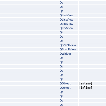
Qt
Qt
Qt
QListView
QListView
QListView
QListView
Qt
Qt
Qt
QScrollView
QScrollView
QWidget
Qt
Qt
Qt
Qt
Qt
Qt
QObject
[inline]
QObject
[inline]
Qt
Qt
Qt
Qt