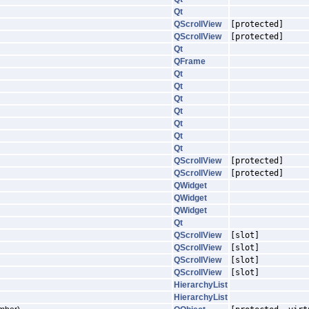
Qt
QScrollView
[protected]
QScrollView
[protected]
Qt
QFrame
Qt
Qt
Qt
Qt
Qt
Qt
Qt
QScrollView
[protected]
QScrollView
[protected]
QWidget
QWidget
QWidget
Qt
QScrollView
[slot]
QScrollView
[slot]
QScrollView
[slot]
QScrollView
[slot]
HierarchyList
HierarchyList