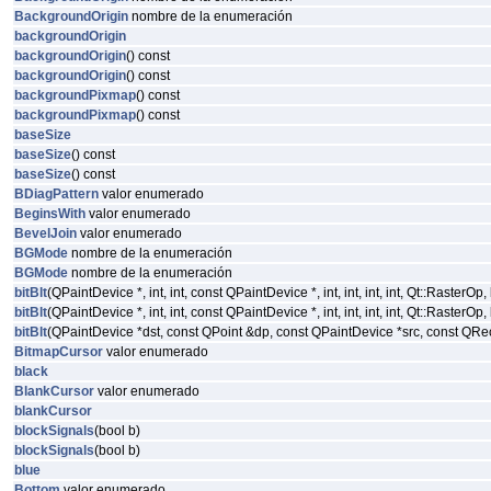
BackgroundOrigin
nombre de la enumeración
backgroundOrigin
backgroundOrigin
() const
backgroundOrigin
() const
backgroundPixmap
() const
backgroundPixmap
() const
baseSize
baseSize
() const
baseSize
() const
BDiagPattern
valor enumerado
BeginsWith
valor enumerado
BevelJoin
valor enumerado
BGMode
nombre de la enumeración
BGMode
nombre de la enumeración
bitBlt
(QPaintDevice *, int, int, const QPaintDevice *, int, int, int, int, Qt::RasterOp,
bitBlt
(QPaintDevice *, int, int, const QPaintDevice *, int, int, int, int, Qt::RasterOp,
bitBlt
(QPaintDevice *dst, const QPoint &dp, const QPaintDevice *src, const QRec
BitmapCursor
valor enumerado
black
BlankCursor
valor enumerado
blankCursor
blockSignals
(bool b)
blockSignals
(bool b)
blue
Bottom
valor enumerado