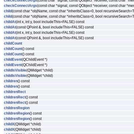
checkConnectArgs
(const char *signal, const QObject *receiver, const char *m
checkConnectArgs
(const char *signal, const QObject *receiver, const char *m
child
(const char *objName, const char *inheritsClass=0, bool recursiveSearch
child
(const char *objName, const char *inheritsClass=0, bool recursiveSearch
childAt
(int x, int y, bool includeThis=FALSE) const
childAt
(const QPoint &, bool includeThis=FALSE) const
childAt
(int x, int y, bool includeThis=FALSE) const
childAt
(const QPoint &, bool includeThis=FALSE) const
childCount
childCount
() const
childCount
() const
childEvent
(QChildEvent *)
childEvent
(QChildEvent *)
childIsVisible
(QWidget *child)
childIsVisible
(QWidget *child)
children
() const
children
() const
childrenRect
childrenRect
() const
childrenRect
() const
childrenRegion
childrenRegion
() const
childrenRegion
() const
childX
(QWidget *child)
childX
(QWidget *child)