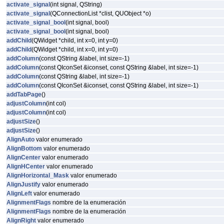
activate_signal
(int signal, QString)
activate_signal
(QConnectionList *clist, QUObject *o)
activate_signal_bool
(int signal, bool)
activate_signal_bool
(int signal, bool)
addChild
(QWidget *child, int x=0, int y=0)
addChild
(QWidget *child, int x=0, int y=0)
addColumn
(const QString &label, int size=-1)
addColumn
(const QIconSet &iconset, const QString &label, int size=-1)
addColumn
(const QString &label, int size=-1)
addColumn
(const QIconSet &iconset, const QString &label, int size=-1)
addTabPage
()
adjustColumn
(int col)
adjustColumn
(int col)
adjustSize
()
adjustSize
()
AlignAuto
valor enumerado
AlignBottom
valor enumerado
AlignCenter
valor enumerado
AlignHCenter
valor enumerado
AlignHorizontal_Mask
valor enumerado
AlignJustify
valor enumerado
AlignLeft
valor enumerado
AlignmentFlags
nombre de la enumeración
AlignmentFlags
nombre de la enumeración
AlignRight
valor enumerado