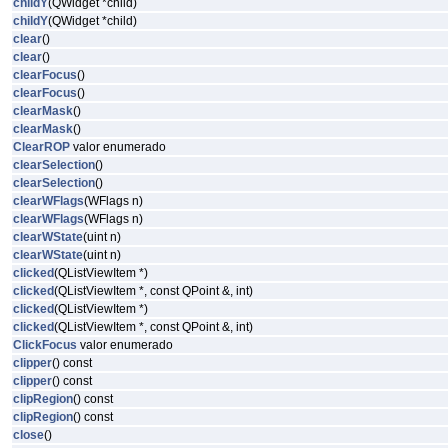
childY
(QWidget *child)
childY
(QWidget *child)
clear
()
clear
()
clearFocus
()
clearFocus
()
clearMask
()
clearMask
()
ClearROP
valor enumerado
clearSelection
()
clearSelection
()
clearWFlags
(WFlags n)
clearWFlags
(WFlags n)
clearWState
(uint n)
clearWState
(uint n)
clicked
(QListViewItem *)
clicked
(QListViewItem *, const QPoint &, int)
clicked
(QListViewItem *)
clicked
(QListViewItem *, const QPoint &, int)
ClickFocus
valor enumerado
clipper
() const
clipper
() const
clipRegion
() const
clipRegion
() const
close
()