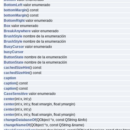
BottomLeft
valor enumerado
bottomMargin
() const
bottomMargin
() const
BottomRight
valor enumerado
Box
valor enumerado
BreakAnywhere
valor enumerado
BrushStyle
nombre de la enumeración
BrushStyle
nombre de la enumeración
BusyCursor
valor enumerado
busyCursor
ButtonState
nombre de la enumeración
ButtonState
nombre de la enumeración
cachedSizeHint
() const
cachedSizeHint
() const
caption
caption
() const
caption
() const
CaseSensitive
valor enumerado
center
(int x, int y)
center
(int x, int y, float xmargin, float ymargin)
center
(int x, int y)
center
(int x, int y, float xmargin, float ymargin)
changeDatabaseOf
(QObject *o, const QString &info)
changeNameOf
(QObject *o, const QString &name)