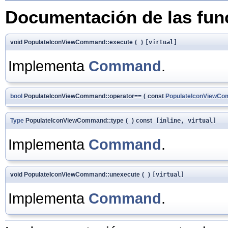
Documentación de las fu
void PopulateIconViewCommand::execute
(
)
[virtual]
Implementa
Command
.
bool
PopulateIconViewCommand::operator==
(
const
PopulateIconViewC
Type
PopulateIconViewCommand::type
(
)
const
[inline, virtual]
Implementa
Command
.
void PopulateIconViewCommand::unexecute
(
)
[virtual]
Implementa
Command
.