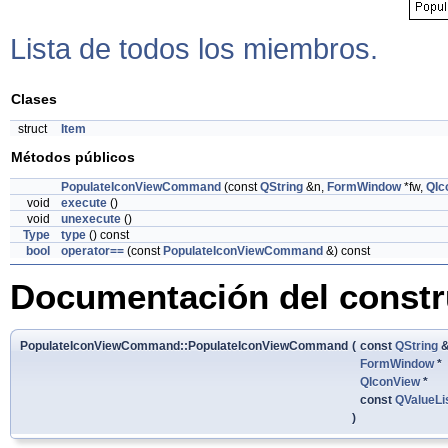
Lista de todos los miembros.
Clases
struct
Item
Métodos públicos
PopulateIconViewCommand
(const
QString
&n,
FormWindow
*fw,
QIc
void
execute
()
void
unexecute
()
Type
type
() const
bool
operator==
(const
PopulateIconViewCommand
&) const
Documentación del constru
PopulateIconViewCommand::PopulateIconViewCommand
(
const
QString
FormWindow
*
QIconView
*
const
QValueLi
)