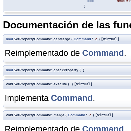
bool
reset
=
)
Documentación de las fu
bool
SetPropertyCommand::canMerge
(
Command
*
c
)
[virtual]
Reimplementado de
Command
.
bool
SetPropertyCommand::checkProperty
(
)
void SetPropertyCommand::execute
(
)
[virtual]
Implementa
Command
.
void SetPropertyCommand::merge
(
Command
*
c
)
[virtual]
Reimplementado de
Command
.