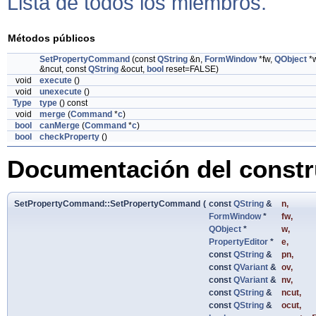
Lista de todos los miembros.
Métodos públicos
SetPropertyCommand
(const
QString
&n,
FormWindow
*fw,
QObject
*
&ncut, const
QString
&ocut,
bool
reset=FALSE)
void
execute
()
void
unexecute
()
Type
type
() const
void
merge
(
Command
*
c
)
bool
canMerge
(
Command
*
c
)
bool
checkProperty
()
Documentación del constru
SetPropertyCommand::SetPropertyCommand
(
const
QString
&
n
,
FormWindow
*
fw
,
QObject
*
w
,
PropertyEditor
*
e
,
const
QString
&
pn
,
const
QVariant
&
ov
,
const
QVariant
&
nv
,
const
QString
&
ncut
,
const
QString
&
ocut
,