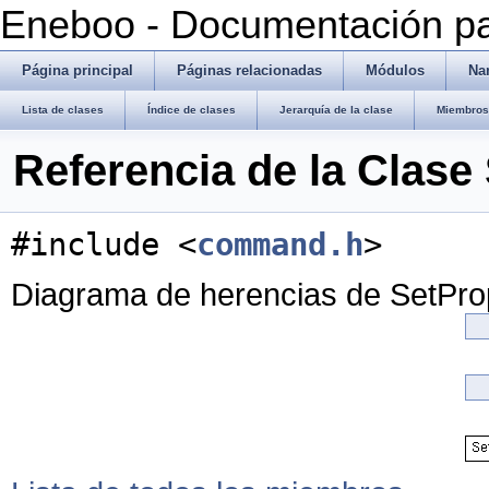
Eneboo - Documentación pa
Página principal
Páginas relacionadas
Módulos
Na
Lista de clases
Índice de clases
Jerarquía de la clase
Miembros 
Referencia de la Cla
#include <
command.h
>
Diagrama de herencias de SetP