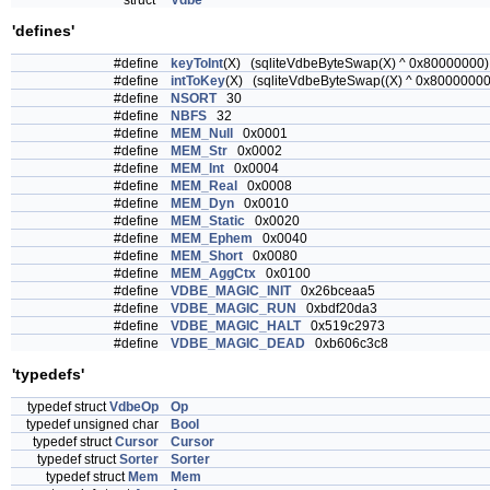
struct
Vdbe
'defines'
#define
keyToInt
(X) (sqliteVdbeByteSwap(X) ^ 0x80000000)
#define
intToKey
(X) (sqliteVdbeByteSwap((X) ^ 0x80000000
#define
NSORT
30
#define
NBFS
32
#define
MEM_Null
0x0001
#define
MEM_Str
0x0002
#define
MEM_Int
0x0004
#define
MEM_Real
0x0008
#define
MEM_Dyn
0x0010
#define
MEM_Static
0x0020
#define
MEM_Ephem
0x0040
#define
MEM_Short
0x0080
#define
MEM_AggCtx
0x0100
#define
VDBE_MAGIC_INIT
0x26bceaa5
#define
VDBE_MAGIC_RUN
0xbdf20da3
#define
VDBE_MAGIC_HALT
0x519c2973
#define
VDBE_MAGIC_DEAD
0xb606c3c8
'typedefs'
typedef struct
VdbeOp
Op
typedef unsigned char
Bool
typedef struct
Cursor
Cursor
typedef struct
Sorter
Sorter
typedef struct
Mem
Mem