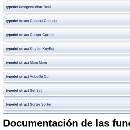
typedef unsigned char
Bool
typedef struct
Context
Context
typedef struct
Cursor
Cursor
typedef struct
Keylist
Keylist
typedef struct
Mem
Mem
typedef struct
VdbeOp
Op
typedef struct
Set
Set
typedef struct
Sorter
Sorter
Documentación de las fun