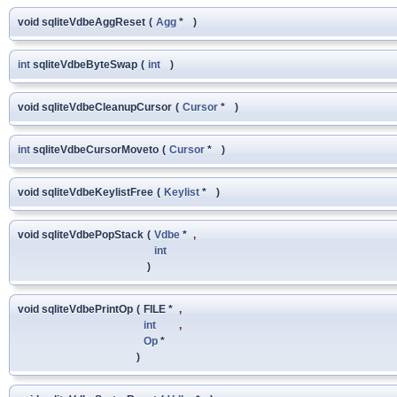
void sqliteVdbeAggReset
(
Agg
*
)
int
sqliteVdbeByteSwap
(
int
)
void sqliteVdbeCleanupCursor
(
Cursor
*
)
int
sqliteVdbeCursorMoveto
(
Cursor
*
)
void sqliteVdbeKeylistFree
(
Keylist
*
)
void sqliteVdbePopStack
(
Vdbe
*
,
int
)
void sqliteVdbePrintOp
(
FILE *
,
int
,
Op
*
)