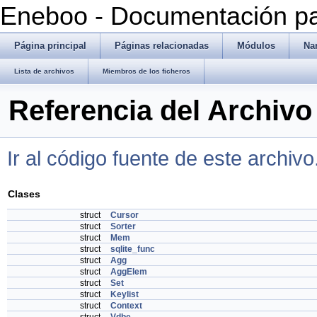
Eneboo - Documentación pa
Página principal
Páginas relacionadas
Módulos
Na
Lista de archivos
Miembros de los ficheros
Referencia del Archivo 
Ir al código fuente de este archivo
Clases
struct
Cursor
struct
Sorter
struct
Mem
struct
sqlite_func
struct
Agg
struct
AggElem
struct
Set
struct
Keylist
struct
Context