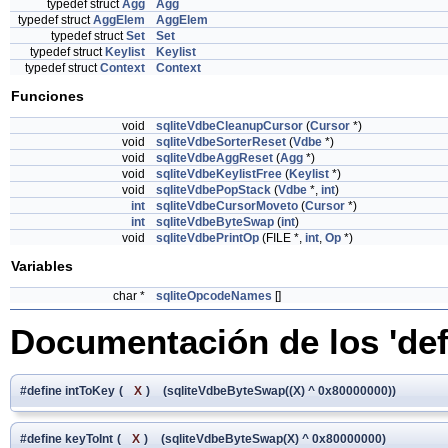
typedef struct
Agg
Agg
typedef struct
AggElem
AggElem
typedef struct
Set
Set
typedef struct
Keylist
Keylist
typedef struct
Context
Context
Funciones
void
sqliteVdbeCleanupCursor
(
Cursor
*)
void
sqliteVdbeSorterReset
(
Vdbe
*)
void
sqliteVdbeAggReset
(
Agg
*)
void
sqliteVdbeKeylistFree
(
Keylist
*)
void
sqliteVdbePopStack
(
Vdbe
*,
int
)
int
sqliteVdbeCursorMoveto
(
Cursor
*)
int
sqliteVdbeByteSwap
(
int
)
void
sqliteVdbePrintOp
(FILE *,
int
,
Op
*)
Variables
char *
sqliteOpcodeNames
[]
Documentación de los 'def
#define intToKey
(
X
)
(sqliteVdbeByteSwap((X) ^ 0x80000000))
#define keyToInt
(
X
)
(sqliteVdbeByteSwap(X) ^ 0x80000000)