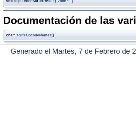
void sqliteVdbeSorterReset
(
Vdbe
*
)
Documentación de las var
char*
sqliteOpcodeNames
[]
Generado el Martes, 7 de Febrero de 