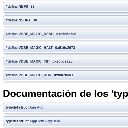
#define NBFS 32
#define NSORT 30
#define VDBE_MAGIC_DEAD 0xb606c3c8
#define VDBE_MAGIC_HALT 0x519c2973
#define VDBE_MAGIC_INIT 0x26bceaa5
#define VDBE_MAGIC_RUN 0xbdf20da3
Documentación de los 'typ
typedef struct
Agg
Agg
typedef struct
AggElem
AggElem