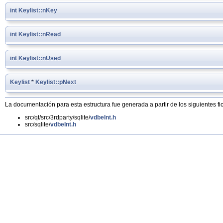
int
Keylist::nKey
int
Keylist::nRead
int
Keylist::nUsed
Keylist
*
Keylist::pNext
La documentación para esta estructura fue generada a partir de los siguientes fi
src/qt/src/3rdparty/sqlite/
vdbeInt.h
src/sqlite/
vdbeInt.h