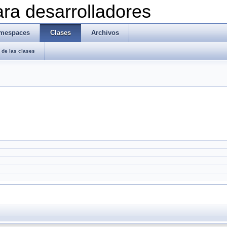
ra desarrolladores
mespaces
Clases
Archivos
de las clases