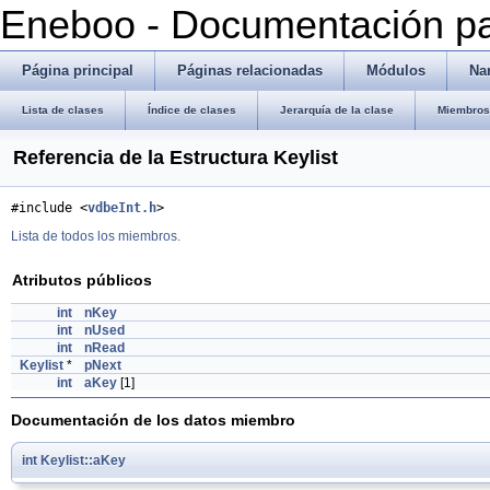
Eneboo - Documentación pa
Página principal
Páginas relacionadas
Módulos
Na
Lista de clases
Índice de clases
Jerarquía de la clase
Miembros 
Referencia de la Estructura Keylist
#include <
vdbeInt.h
>
Lista de todos los miembros.
Atributos públicos
int
nKey
int
nUsed
int
nRead
Keylist
*
pNext
int
aKey
[1]
Documentación de los datos miembro
int
Keylist::aKey