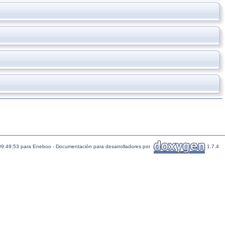
09:49:53 para Eneboo - Documentación para desarrolladores por
1.7.4