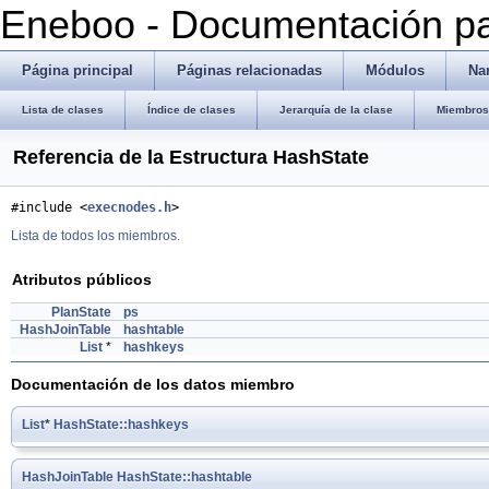
Eneboo - Documentación pa
Página principal
Páginas relacionadas
Módulos
Na
Lista de clases
Índice de clases
Jerarquía de la clase
Miembros 
Referencia de la Estructura HashState
#include <
execnodes.h
>
Lista de todos los miembros.
Atributos públicos
PlanState
ps
HashJoinTable
hashtable
List
*
hashkeys
Documentación de los datos miembro
List
*
HashState::hashkeys
HashJoinTable
HashState::hashtable