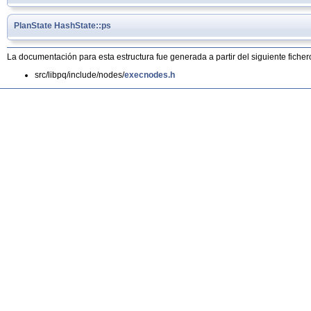
PlanState
HashState::ps
La documentación para esta estructura fue generada a partir del siguiente ficher
src/libpq/include/nodes/
execnodes.h